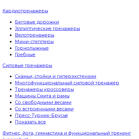
Кардиотренажеры
Беговые дорожки
Эллиптические тренажеры
Велотренажеры
Мини-степперы
Горнолыжные
Гребные
Cиловые тренажеры
Скамьи, стойки и гиперэкстензии
Многофункциональный силовой тренажер
Тренажеры кроссоверы
Машины Смита и рамы
Со свободными весами
Со встроенными весами
Пресс-Турник-Брусья
Показать все
Фитнес, йога, гимнастика и функциональный тренинг