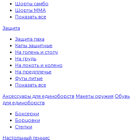
Шорты самбо
Шорты MMA
Показать все
Защита
Защита паха
Капы защитные
На голень и стопу
На грудь
На локоть и колено
На предплечье
Футы литые
Показать все
Аксессуары для единоборств
Макеты оружия
Обувь
для единоборств
Боксерки
Борцовки
Степки
Настольный теннис