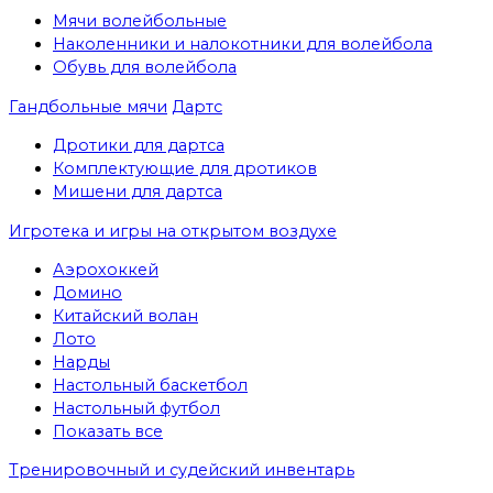
Мячи волейбольные
Наколенники и налокотники для волейбола
Обувь для волейбола
Гандбольные мячи
Дартс
Дротики для дартса
Комплектующие для дротиков
Мишени для дартса
Игротека и игры на открытом воздухе
Аэрохоккей
Домино
Китайский волан
Лото
Нарды
Настольный баскетбол
Настольный футбол
Показать все
Тренировочный и судейский инвентарь