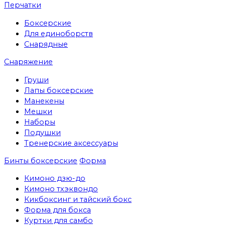
Перчатки
Боксерские
Для единоборств
Снарядные
Снаряжение
Груши
Лапы боксерские
Манекены
Мешки
Наборы
Подушки
Тренерские аксессуары
Бинты боксерские
Форма
Кимоно дзю-до
Кимоно тхэквондо
Кикбоксинг и тайский бокс
Форма для бокса
Куртки для самбо