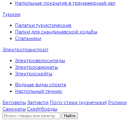
Напольные покрытия в тренажерный зал
Туризм
Палатки туристические
Палки для скандинавской ходьбы
Спальники
Электротранспорт
Электровелосипеды
Электросамокаты
Электроскейты
Водные виды спорта
Настольный теннис
Беговелы
Запчасти
Пого-стики (кузнечики)
Ролики
Самокаты
Скейтборды
Найти