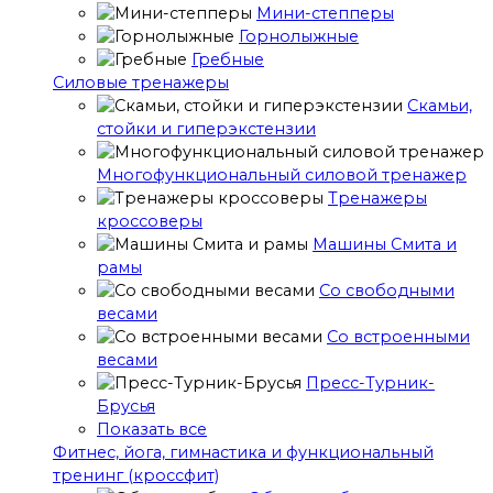
Мини-степперы
Горнолыжные
Гребные
Cиловые тренажеры
Скамьи,
стойки и гиперэкстензии
Многофункциональный силовой тренажер
Тренажеры
кроссоверы
Машины Смита и
рамы
Со свободными
весами
Со встроенными
весами
Пресс-Турник-
Брусья
Показать все
Фитнес, йога, гимнастика и функциональный
тренинг (кроссфит)