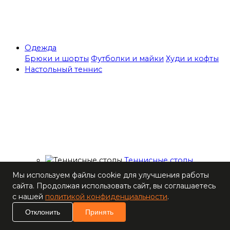
Одежда
Брюки и шорты
Футболки и майки
Худи и кофты
Настольный теннис
Теннисные столы
Ракетки
Мы используем файлы cookie для улучшения работы
Накладки для
сайта. Продолжая использовать сайт, вы соглашаетесь
ракеток
с нашей
политикой конфиденциальности
.
Основания для
Отклонить
Принять
ракеток
Мячи