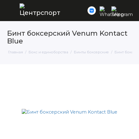
Бинт боксерский Venum Kontact
Blue
Главная
Бокс и единоборства
Бинты боксерские
Бинт боксер