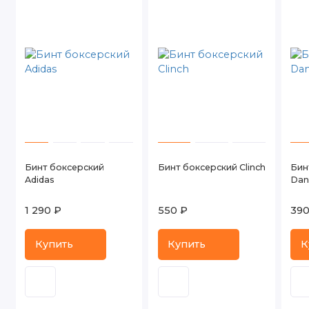
Бинт боксерский
Бинт боксерский Clinch
Бин
Adidas
Dan
1 290 ₽
550 ₽
390
Купить
Купить
К