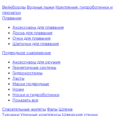
Вейкборды
Водные лыжи
Крепления, гидроботинки и
перчатки
Плавание
Аксессуары для плавания
Доска для плавания
Очки для плавания
Шапочки для плавания
Подводное снаряжение
Аксессуары для оружия
Герметичные системы
Гидрокостюмы
Ласты
Маски подводные
Ножи
Носки и гидроботинки
Показать все
Спасательные жилеты
Фалы
Шлема
Турники
Уличные комплексы
Шведские стенки