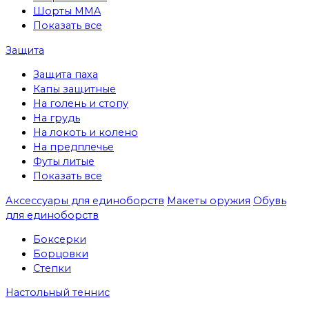
Шорты MMA
Показать все
Защита
Защита паха
Капы защитные
На голень и стопу
На грудь
На локоть и колено
На предплечье
Футы литые
Показать все
Аксессуары для единоборств
Макеты оружия
Обувь
для единоборств
Боксерки
Борцовки
Степки
Настольный теннис