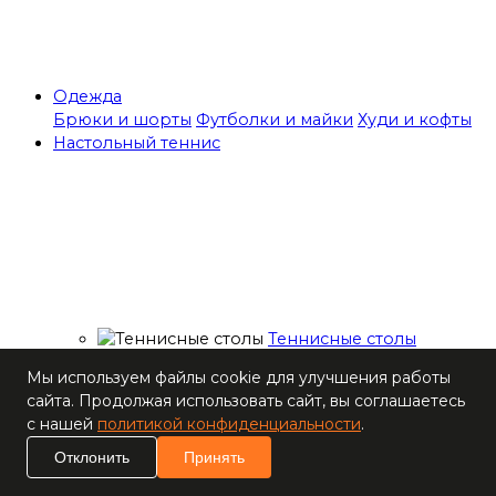
Одежда
Брюки и шорты
Футболки и майки
Худи и кофты
Настольный теннис
Теннисные столы
Ракетки
Мы используем файлы cookie для улучшения работы
Накладки для
сайта. Продолжая использовать сайт, вы соглашаетесь
ракеток
с нашей
политикой конфиденциальности
.
Основания для
ракеток
Отклонить
Принять
Мячи