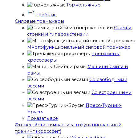
Горнолыжные
Гребные
Cиловые тренажеры
Скамьи,
стойки и гиперэкстензии
Многофункциональный силовой тренажер
Тренажеры
кроссоверы
Машины Смита и
рамы
Со свободными
весами
Со встроенными
весами
Пресс-Турник-
Брусья
Показать все
Фитнес, йога, гимнастика и функциональный
тренинг (кроссфит)
Обувь для бега