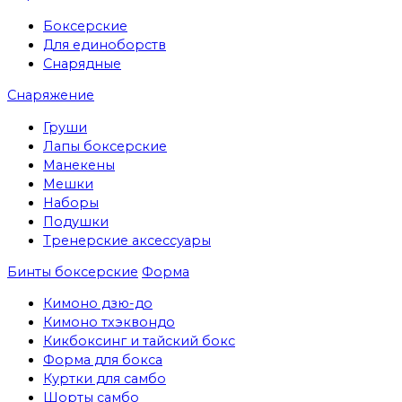
Боксерские
Для единоборств
Снарядные
Снаряжение
Груши
Лапы боксерские
Манекены
Мешки
Наборы
Подушки
Тренерские аксессуары
Бинты боксерские
Форма
Кимоно дзю-до
Кимоно тхэквондо
Кикбоксинг и тайский бокс
Форма для бокса
Куртки для самбо
Шорты самбо