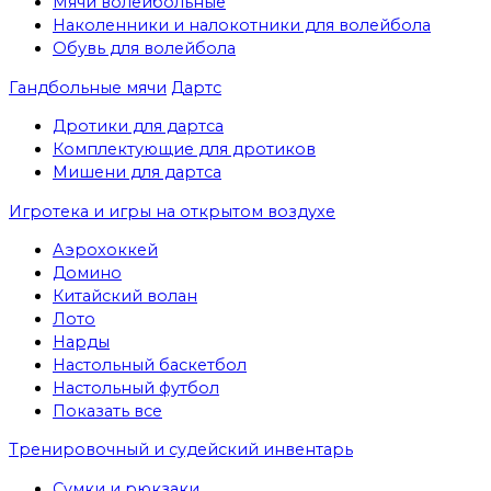
Мячи волейбольные
Наколенники и налокотники для волейбола
Обувь для волейбола
Гандбольные мячи
Дартс
Дротики для дартса
Комплектующие для дротиков
Мишени для дартса
Игротека и игры на открытом воздухе
Аэрохоккей
Домино
Китайский волан
Лото
Нарды
Настольный баскетбол
Настольный футбол
Показать все
Тренировочный и судейский инвентарь
Сумки и рюкзаки