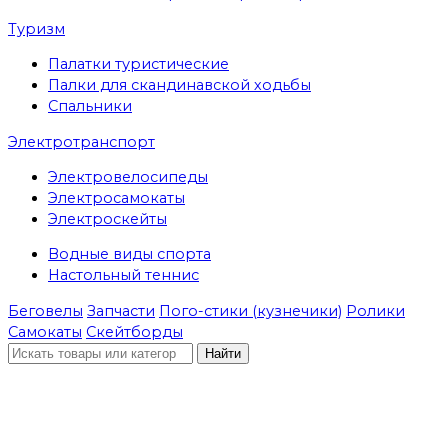
Туризм
Палатки туристические
Палки для скандинавской ходьбы
Спальники
Электротранспорт
Электровелосипеды
Электросамокаты
Электроскейты
Водные виды спорта
Настольный теннис
Беговелы
Запчасти
Пого-стики (кузнечики)
Ролики
Самокаты
Скейтборды
Найти