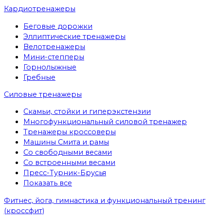
Кардиотренажеры
Беговые дорожки
Эллиптические тренажеры
Велотренажеры
Мини-степперы
Горнолыжные
Гребные
Cиловые тренажеры
Скамьи, стойки и гиперэкстензии
Многофункциональный силовой тренажер
Тренажеры кроссоверы
Машины Смита и рамы
Со свободными весами
Со встроенными весами
Пресс-Турник-Брусья
Показать все
Фитнес, йога, гимнастика и функциональный тренинг
(кроссфит)