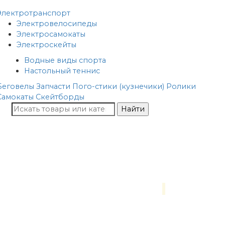
Электротранспорт
Электровелосипеды
Электросамокаты
Электроскейты
Водные виды спорта
Настольный теннис
Беговелы
Запчасти
Пого-стики (кузнечики)
Ролики
Самокаты
Скейтборды
Найти