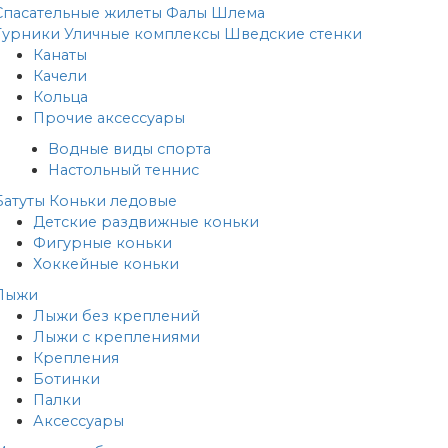
Спасательные жилеты
Фалы
Шлема
Турники
Уличные комплексы
Шведские стенки
Канаты
Качели
Кольца
Прочие аксессуары
Водные виды спорта
Настольный теннис
Батуты
Коньки ледовые
Детские раздвижные коньки
Фигурные коньки
Хоккейные коньки
Лыжи
Лыжи без креплений
Лыжи с креплениями
Крепления
Ботинки
Палки
Аксессуары