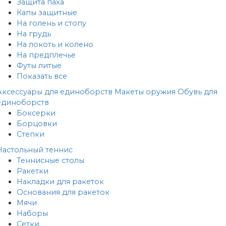
Защита паха
Капы защитные
На голень и стопу
На грудь
На локоть и колено
На предплечье
Футы литые
Показать все
Аксессуары для единоборств
Макеты оружия
Обувь для
единоборств
Боксерки
Борцовки
Степки
Настольный теннис
Теннисные столы
Ракетки
Накладки для ракеток
Основания для ракеток
Мячи
Наборы
Сетки