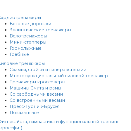
Кардиотренажеры
Беговые дорожки
Эллиптические тренажеры
Велотренажеры
Мини-степперы
Горнолыжные
Гребные
Cиловые тренажеры
Скамьи, стойки и гиперэкстензии
Многофункциональный силовой тренажер
Тренажеры кроссоверы
Машины Смита и рамы
Со свободными весами
Со встроенными весами
Пресс-Турник-Брусья
Показать все
Фитнес, йога, гимнастика и функциональный тренинг
(кроссфит)