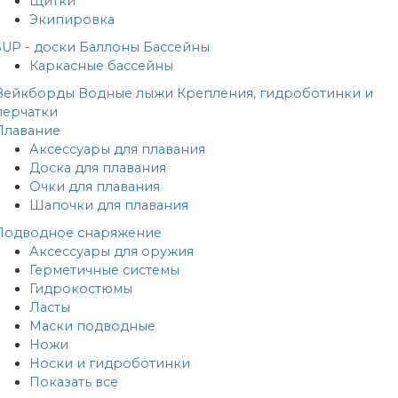
Щитки
Экипировка
SUP - доски
Баллоны
Бассейны
Каркасные бассейны
Вейкборды
Водные лыжи
Крепления, гидроботинки и
перчатки
Плавание
Аксессуары для плавания
Доска для плавания
Очки для плавания
Шапочки для плавания
Подводное снаряжение
Аксессуары для оружия
Герметичные системы
Гидрокостюмы
Ласты
Маски подводные
Ножи
Носки и гидроботинки
Показать все