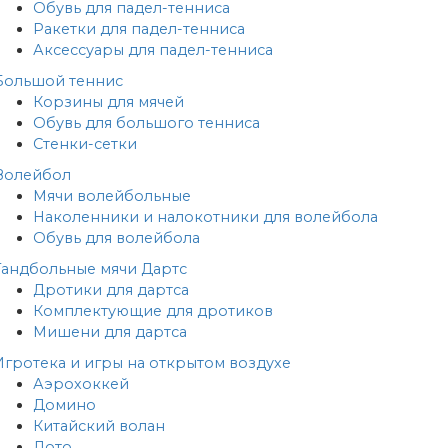
Обувь для падел-тенниса
Ракетки для падел-тенниса
Аксессуары для падел-тенниса
Большой теннис
Корзины для мячей
Обувь для большого тенниса
Стенки-сетки
Волейбол
Мячи волейбольные
Наколенники и налокотники для волейбола
Обувь для волейбола
Гандбольные мячи
Дартс
Дротики для дартса
Комплектующие для дротиков
Мишени для дартса
Игротека и игры на открытом воздухе
Аэрохоккей
Домино
Китайский волан
Лото