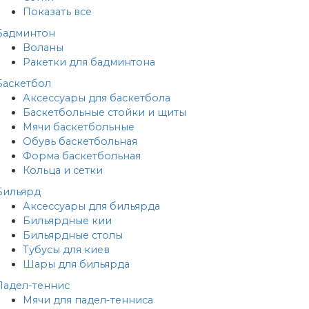
Показать все
Бадминтон
Воланы
Ракетки для бадминтона
Баскетбол
Аксессуары для баскетбола
Баскетбольные стойки и щиты
Мячи баскетбольные
Обувь баскетбольная
Форма баскетбольная
Кольца и сетки
Бильярд
Аксессуары для бильярда
Бильярдные кии
Бильярдные столы
Тубусы для киев
Шары для бильярда
Падел-теннис
Мячи для падел-тенниса