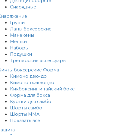
Для единоборств
Снарядные
Снаряжение
Груши
Лапы боксерские
Манекены
Мешки
Наборы
Подушки
Тренерские аксессуары
Бинты боксерские
Форма
Кимоно дзю-до
Кимоно тхэквондо
Кикбоксинг и тайский бокс
Форма для бокса
Куртки для самбо
Шорты самбо
Шорты MMA
Показать все
Защита