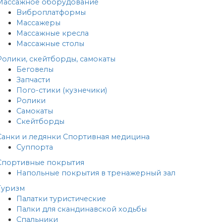
Массажное оборудование
Виброплатформы
Массажеры
Массажные кресла
Массажные столы
Ролики, скейтборды, самокаты
Беговелы
Запчасти
Пого-стики (кузнечики)
Ролики
Самокаты
Скейтборды
Санки и ледянки
Спортивная медицина
Суппорта
Спортивные покрытия
Напольные покрытия в тренажерный зал
Туризм
Палатки туристические
Палки для скандинавской ходьбы
Спальники