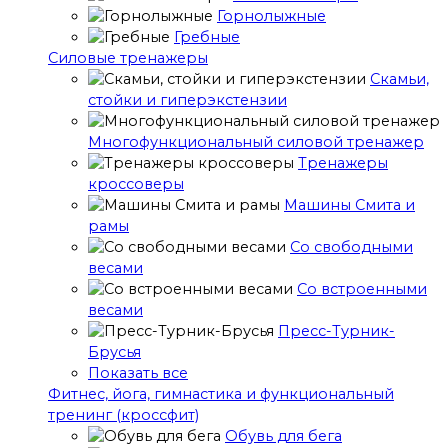
Горнолыжные
Гребные
Cиловые тренажеры
Скамьи,
стойки и гиперэкстензии
Многофункциональный силовой тренажер
Тренажеры
кроссоверы
Машины Смита и
рамы
Со свободными
весами
Со встроенными
весами
Пресс-Турник-
Брусья
Показать все
Фитнес, йога, гимнастика и функциональный
тренинг (кроссфит)
Обувь для бега