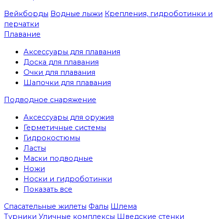
Вейкборды
Водные лыжи
Крепления, гидроботинки и
перчатки
Плавание
Аксессуары для плавания
Доска для плавания
Очки для плавания
Шапочки для плавания
Подводное снаряжение
Аксессуары для оружия
Герметичные системы
Гидрокостюмы
Ласты
Маски подводные
Ножи
Носки и гидроботинки
Показать все
Спасательные жилеты
Фалы
Шлема
Турники
Уличные комплексы
Шведские стенки