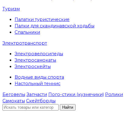
Туризм
Палатки туристические
Палки для скандинавской ходьбы
Спальники
Электротранспорт
Электровелосипеды
Электросамокаты
Электроскейты
Водные виды спорта
Настольный теннис
Беговелы
Запчасти
Пого-стики (кузнечики)
Ролики
Самокаты
Скейтборды
Найти