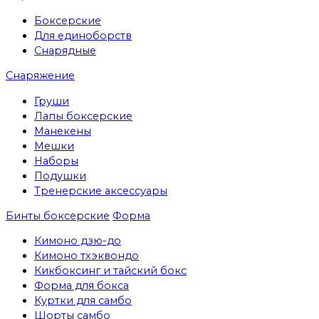
Боксерские
Для единоборств
Снарядные
Снаряжение
Груши
Лапы боксерские
Манекены
Мешки
Наборы
Подушки
Тренерские аксессуары
Бинты боксерские
Форма
Кимоно дзю-до
Кимоно тхэквондо
Кикбоксинг и тайский бокс
Форма для бокса
Куртки для самбо
Шорты самбо