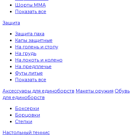
Шорты MMA
Показать все
Защита
Защита паха
Капы защитные
На голень и стопу
На грудь
На локоть и колено
На предплечье
Футы литые
Показать все
Аксессуары для единоборств
Макеты оружия
Обувь
для единоборств
Боксерки
Борцовки
Степки
Настольный теннис