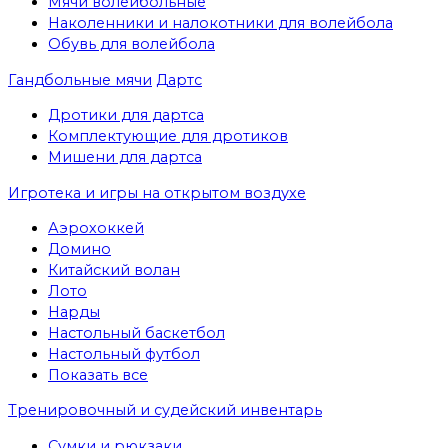
Мячи волейбольные
Наколенники и налокотники для волейбола
Обувь для волейбола
Гандбольные мячи
Дартс
Дротики для дартса
Комплектующие для дротиков
Мишени для дартса
Игротека и игры на открытом воздухе
Аэрохоккей
Домино
Китайский волан
Лото
Нарды
Настольный баскетбол
Настольный футбол
Показать все
Тренировочный и судейский инвентарь
Сумки и рюкзаки