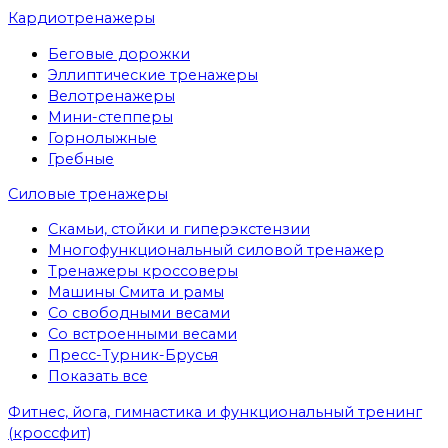
Кардиотренажеры
Беговые дорожки
Эллиптические тренажеры
Велотренажеры
Мини-степперы
Горнолыжные
Гребные
Cиловые тренажеры
Скамьи, стойки и гиперэкстензии
Многофункциональный силовой тренажер
Тренажеры кроссоверы
Машины Смита и рамы
Со свободными весами
Со встроенными весами
Пресс-Турник-Брусья
Показать все
Фитнес, йога, гимнастика и функциональный тренинг
(кроссфит)