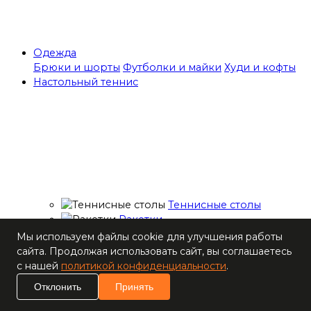
Одежда
Брюки и шорты
Футболки и майки
Худи и кофты
Настольный теннис
Теннисные столы
Ракетки
Накладки для
Мы используем файлы cookie для улучшения работы
ракеток
сайта. Продолжая использовать сайт, вы соглашаетесь
Основания для
с нашей
политикой конфиденциальности
.
ракеток
Отклонить
Принять
Мячи
Наборы