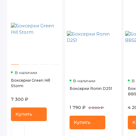
В наличии
Боксерки Green Hill
В наличии
В
Storm
Боксерки Ronin D251
Бок
BB5
7 300 ₽
1 790 ₽
4 2
2 000 ₽
Купить
Купить
К