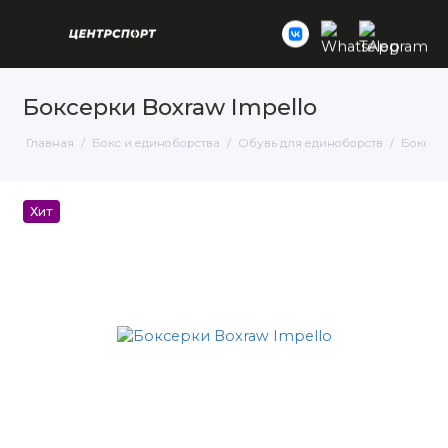
Боксерки Boxraw Impello
Главная
Бокс и единоборства
Обувь для единоборств
Боксер
Хит