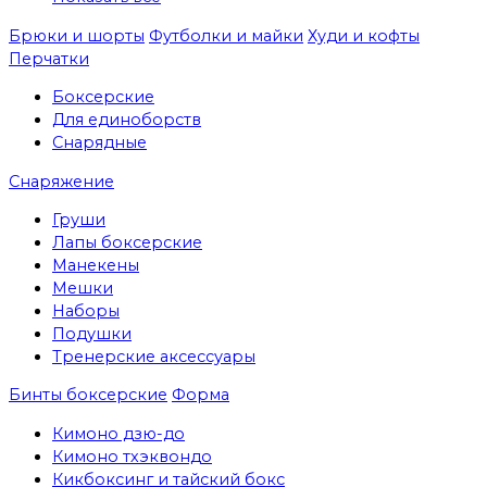
Брюки и шорты
Футболки и майки
Худи и кофты
Перчатки
Боксерские
Для единоборств
Снарядные
Снаряжение
Груши
Лапы боксерские
Манекены
Мешки
Наборы
Подушки
Тренерские аксессуары
Бинты боксерские
Форма
Кимоно дзю-до
Кимоно тхэквондо
Кикбоксинг и тайский бокс