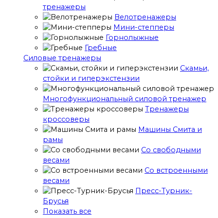
тренажеры
Велотренажеры
Мини-степперы
Горнолыжные
Гребные
Cиловые тренажеры
Скамьи,
стойки и гиперэкстензии
Многофункциональный силовой тренажер
Тренажеры
кроссоверы
Машины Смита и
рамы
Со свободными
весами
Со встроенными
весами
Пресс-Турник-
Брусья
Показать все