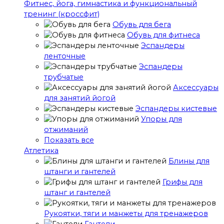
Фитнес, йога, гимнастика и функциональный
тренинг (кроссфит)
Обувь для бега
Обувь для фитнеса
Эспандеры
ленточные
Эспандеры
трубчатые
Аксессуары
для занятий йогой
Эспандеры кистевые
Упоры для
отжиманий
Показать все
Атлетика
Блины для
штанги и гантелей
Грифы для
штанг и гантелей
Рукоятки, тяги и манжеты для тренажеров
Гантели