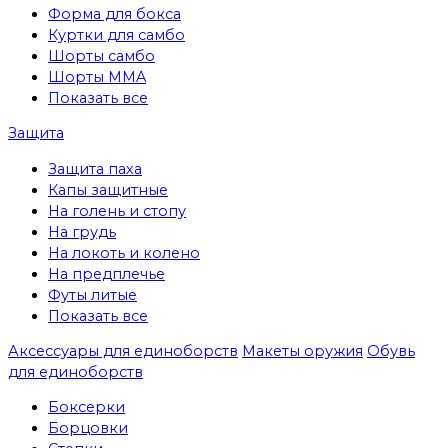
Форма для бокса
Куртки для самбо
Шорты самбо
Шорты MMA
Показать все
Защита
Защита паха
Капы защитные
На голень и стопу
На грудь
На локоть и колено
На предплечье
Футы литые
Показать все
Аксессуары для единоборств
Макеты оружия
Обувь
для единоборств
Боксерки
Борцовки