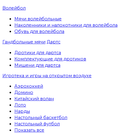
Волейбол
Мячи волейбольные
Наколенники и налокотники для волейбола
Обувь для волейбола
Гандбольные мячи
Дартс
Дротики для дартса
Комплектующие для дротиков
Мишени для дартса
Игротека и игры на открытом воздухе
Аэрохоккей
Домино
Китайский волан
Лото
Нарды
Настольный баскетбол
Настольный футбол
Показать все