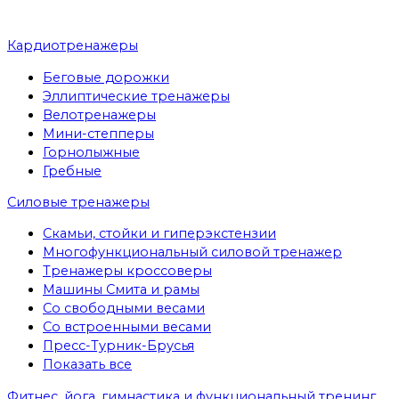
Кардиотренажеры
Беговые дорожки
Эллиптические тренажеры
Велотренажеры
Мини-степперы
Горнолыжные
Гребные
Cиловые тренажеры
Скамьи, стойки и гиперэкстензии
Многофункциональный силовой тренажер
Тренажеры кроссоверы
Машины Смита и рамы
Со свободными весами
Со встроенными весами
Пресс-Турник-Брусья
Показать все
Фитнес, йога, гимнастика и функциональный тренинг