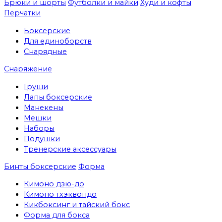
Брюки и шорты
Футболки и майки
Худи и кофты
Перчатки
Боксерские
Для единоборств
Снарядные
Снаряжение
Груши
Лапы боксерские
Манекены
Мешки
Наборы
Подушки
Тренерские аксессуары
Бинты боксерские
Форма
Кимоно дзю-до
Кимоно тхэквондо
Кикбоксинг и тайский бокс
Форма для бокса