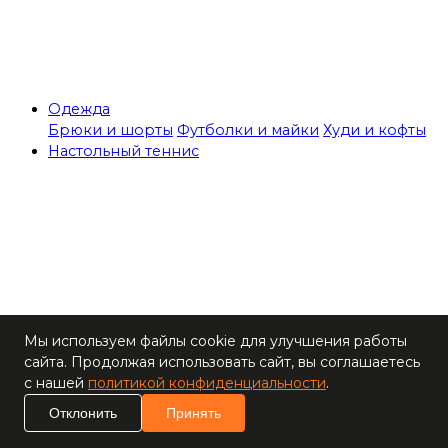
Одежда
Брюки и шорты
Футболки и майки
Худи и кофты
Настольный теннис
Теннисные столы
Мы используем файлы cookie для улучшения работы
Ракетки
сайта. Продолжая использовать сайт, вы соглашаетесь
Накладки для
с нашей
политикой конфиденциальности
.
ракеток
Основания для
Отклонить
Принять
ракеток