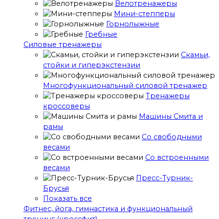
Велотренажеры
Мини-степперы
Горнолыжные
Гребные
Cиловые тренажеры
Скамьи,
стойки и гиперэкстензии
Многофункциональный силовой тренажер
Тренажеры
кроссоверы
Машины Смита и
рамы
Со свободными
весами
Со встроенными
весами
Пресс-Турник-
Брусья
Показать все
Фитнес, йога, гимнастика и функциональный