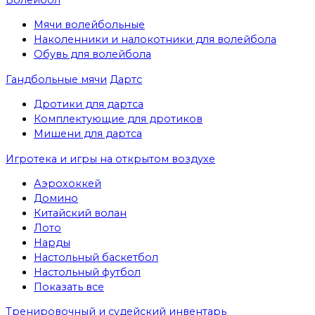
Мячи волейбольные
Наколенники и налокотники для волейбола
Обувь для волейбола
Гандбольные мячи
Дартс
Дротики для дартса
Комплектующие для дротиков
Мишени для дартса
Игротека и игры на открытом воздухе
Аэрохоккей
Домино
Китайский волан
Лото
Нарды
Настольный баскетбол
Настольный футбол
Показать все
Тренировочный и судейский инвентарь