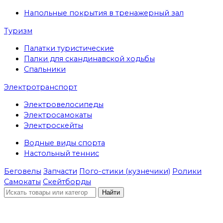
Напольные покрытия в тренажерный зал
Туризм
Палатки туристические
Палки для скандинавской ходьбы
Спальники
Электротранспорт
Электровелосипеды
Электросамокаты
Электроскейты
Водные виды спорта
Настольный теннис
Беговелы
Запчасти
Пого-стики (кузнечики)
Ролики
Самокаты
Скейтборды
Найти