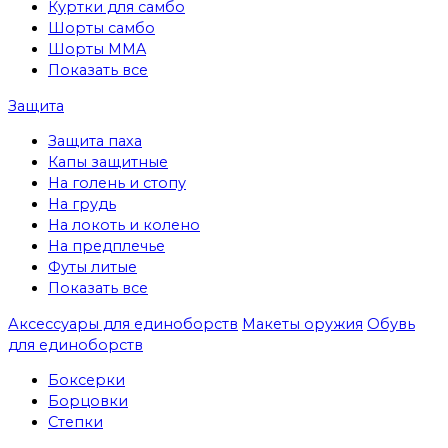
Куртки для самбо
Шорты самбо
Шорты MMA
Показать все
Защита
Защита паха
Капы защитные
На голень и стопу
На грудь
На локоть и колено
На предплечье
Футы литые
Показать все
Аксессуары для единоборств
Макеты оружия
Обувь
для единоборств
Боксерки
Борцовки
Степки