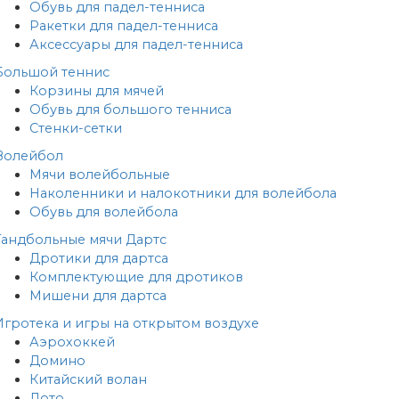
Обувь для падел-тенниса
Ракетки для падел-тенниса
Аксессуары для падел-тенниса
Большой теннис
Корзины для мячей
Обувь для большого тенниса
Стенки-сетки
Волейбол
Мячи волейбольные
Наколенники и налокотники для волейбола
Обувь для волейбола
Гандбольные мячи
Дартс
Дротики для дартса
Комплектующие для дротиков
Мишени для дартса
Игротека и игры на открытом воздухе
Аэрохоккей
Домино
Китайский волан
Лото