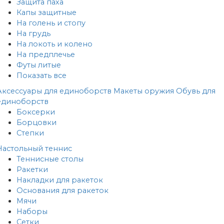
Защита паха
Капы защитные
На голень и стопу
На грудь
На локоть и колено
На предплечье
Футы литые
Показать все
Аксессуары для единоборств
Макеты оружия
Обувь для
единоборств
Боксерки
Борцовки
Степки
Настольный теннис
Теннисные столы
Ракетки
Накладки для ракеток
Основания для ракеток
Мячи
Наборы
Сетки