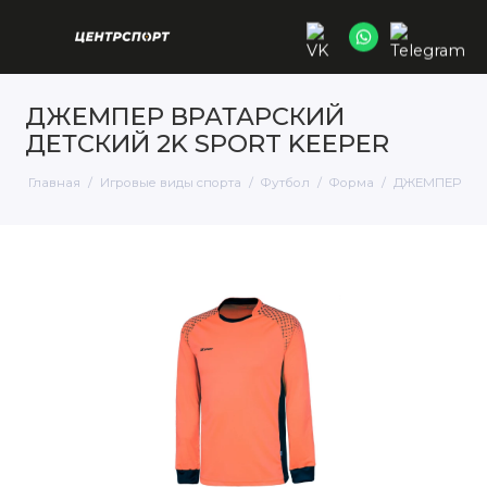
ДЖЕМПЕР ВРАТАРСКИЙ
ДЕТСКИЙ 2K SPORT KEEPER
Главная
Игровые виды спорта
Футбол
Форма
ДЖЕМПЕР ВРА