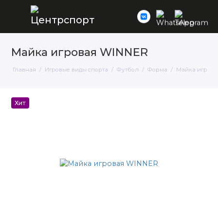
Майка игровая WINNER
Главная
Игровые виды спорта
Футбол
Форма
Майка игров
Хит