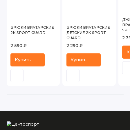
ДЖ
ВРА
БРЮКИ ВРАТАРСКИЕ
БРЮКИ ВРАТАРСКИЕ
SP
2K SPORT GUARD
ДЕТСКИЕ 2K SPORT
2 3
GUARD
2 590 ₽
2 290 ₽
К
Купить
Купить