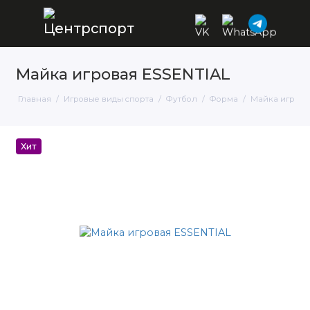
Майка игровая ESSENTIAL
Главная
Игровые виды спорта
Футбол
Форма
Майка игрова
Хит