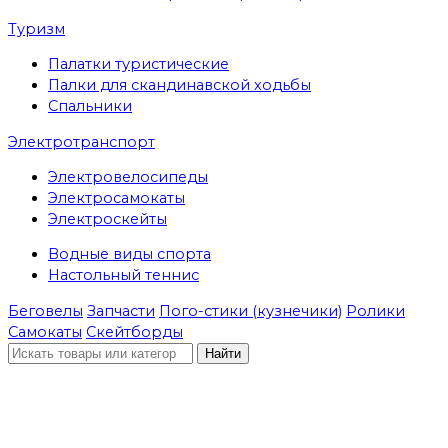
Туризм
Палатки туристические
Палки для скандинавской ходьбы
Спальники
Электротранспорт
Электровелосипеды
Электросамокаты
Электроскейты
Водные виды спорта
Настольный теннис
Беговелы
Запчасти
Пого-стики (кузнечики)
Ролики
Самокаты
Скейтборды
Найти