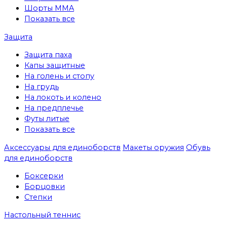
Шорты MMA
Показать все
Защита
Защита паха
Капы защитные
На голень и стопу
На грудь
На локоть и колено
На предплечье
Футы литые
Показать все
Аксессуары для единоборств
Макеты оружия
Обувь
для единоборств
Боксерки
Борцовки
Степки
Настольный теннис