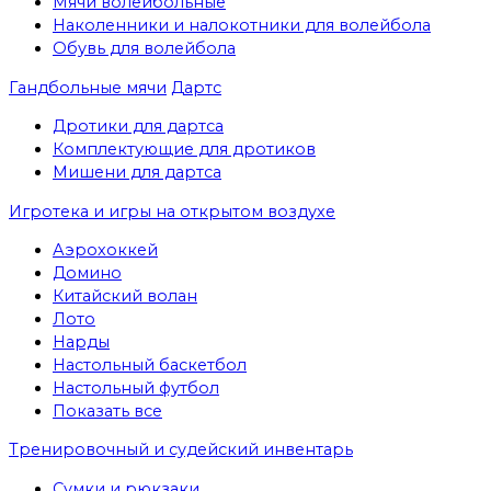
Мячи волейбольные
Наколенники и налокотники для волейбола
Обувь для волейбола
Гандбольные мячи
Дартс
Дротики для дартса
Комплектующие для дротиков
Мишени для дартса
Игротека и игры на открытом воздухе
Аэрохоккей
Домино
Китайский волан
Лото
Нарды
Настольный баскетбол
Настольный футбол
Показать все
Тренировочный и судейский инвентарь
Сумки и рюкзаки