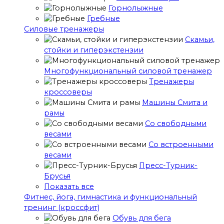
Горнолыжные
Гребные
Cиловые тренажеры
Скамьи,
стойки и гиперэкстензии
Многофункциональный силовой тренажер
Тренажеры
кроссоверы
Машины Смита и
рамы
Со свободными
весами
Со встроенными
весами
Пресс-Турник-
Брусья
Показать все
Фитнес, йога, гимнастика и функциональный
тренинг (кроссфит)
Обувь для бега