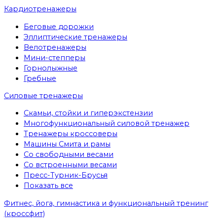
Кардиотренажеры
Беговые дорожки
Эллиптические тренажеры
Велотренажеры
Мини-степперы
Горнолыжные
Гребные
Cиловые тренажеры
Скамьи, стойки и гиперэкстензии
Многофункциональный силовой тренажер
Тренажеры кроссоверы
Машины Смита и рамы
Со свободными весами
Со встроенными весами
Пресс-Турник-Брусья
Показать все
Фитнес, йога, гимнастика и функциональный тренинг
(кроссфит)