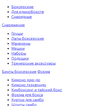
Боксерские
Для единоборств
Снарядные
Снаряжение
Груши
Лапы боксерские
Манекены
Мешки
Наборы
Подушки
Тренерские аксессуары
Бинты боксерские
Форма
Кимоно дзю-до
Кимоно тхэквондо
Кикбоксинг и тайский бокс
Форма для бокса
Куртки для самбо
Шорты самбо