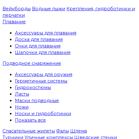
Вейкборды
Водные лыжи
Крепления, гидроботинки и
перчатки
Плавание
Аксессуары для плавания
Доска для плавания
Очки для плавания
Шапочки для плавания
Подводное снаряжение
Аксессуары для оружия
Герметичные системы
Гидрокостюмы
Ласты
Маски подводные
Ножи
Носки и гидроботинки
Показать все
Спасательные жилеты
Фалы
Шлема
Турники
Уличные комплексы
Шведские стенки