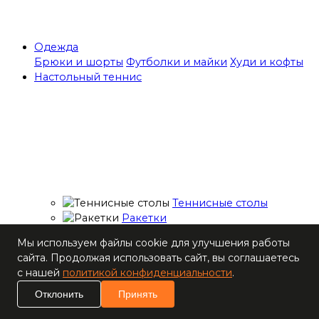
Одежда
Брюки и шорты
Футболки и майки
Худи и кофты
Настольный теннис
Теннисные столы
Ракетки
Накладки для
Мы используем файлы cookie для улучшения работы
ракеток
сайта. Продолжая использовать сайт, вы соглашаетесь
Основания для
с нашей
политикой конфиденциальности
.
ракеток
Мячи
Отклонить
Принять
Наборы