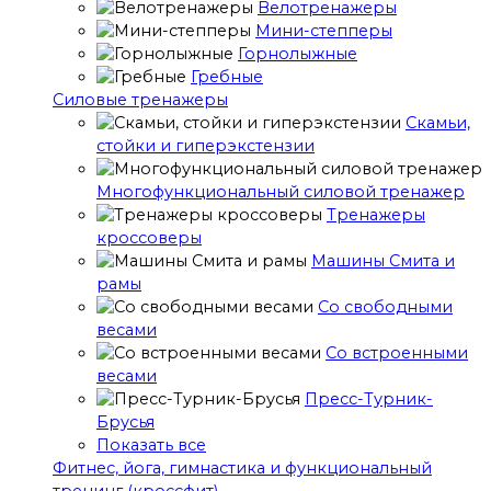
Велотренажеры
Мини-степперы
Горнолыжные
Гребные
Cиловые тренажеры
Скамьи,
стойки и гиперэкстензии
Многофункциональный силовой тренажер
Тренажеры
кроссоверы
Машины Смита и
рамы
Со свободными
весами
Со встроенными
весами
Пресс-Турник-
Брусья
Показать все
Фитнес, йога, гимнастика и функциональный