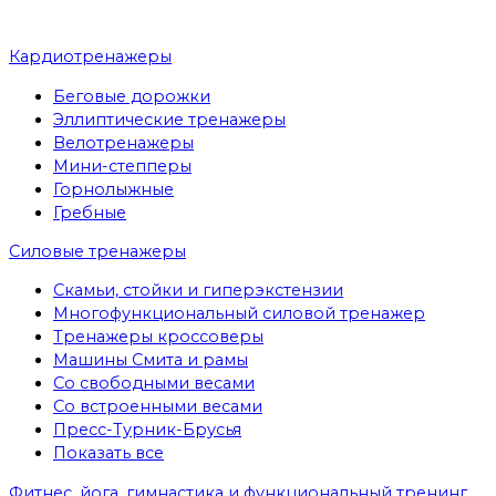
Кардиотренажеры
Беговые дорожки
Эллиптические тренажеры
Велотренажеры
Мини-степперы
Горнолыжные
Гребные
Cиловые тренажеры
Скамьи, стойки и гиперэкстензии
Многофункциональный силовой тренажер
Тренажеры кроссоверы
Машины Смита и рамы
Со свободными весами
Со встроенными весами
Пресс-Турник-Брусья
Показать все
Фитнес, йога, гимнастика и функциональный тренинг