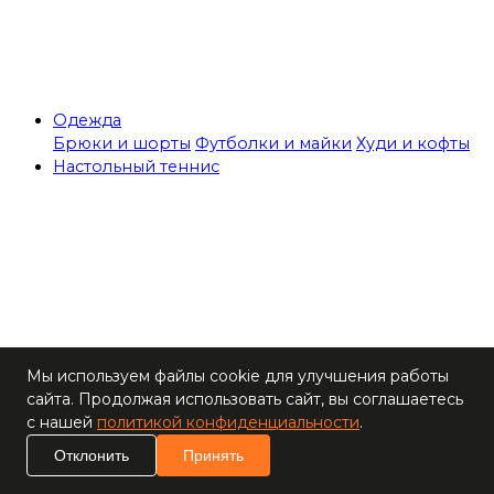
Одежда
Брюки и шорты
Футболки и майки
Худи и кофты
Настольный теннис
Теннисные столы
Мы используем файлы cookie для улучшения работы
Ракетки
сайта. Продолжая использовать сайт, вы соглашаетесь
Накладки для
с нашей
политикой конфиденциальности
.
ракеток
Основания для
Отклонить
Принять
ракеток