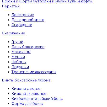
Брюки и шорты
Футболки и майки
Худи и кофты
Перчатки
Боксерские
Для единоборств
Снарядные
Снаряжение
Груши
Лапы боксерские
Манекены
Мешки
Наборы
Подушки
Тренерские аксессуары
Бинты боксерские
Форма
Кимоно дзю-до
Кимоно тхэквондо
Кикбоксинг и тайский бокс
Форма для бокса