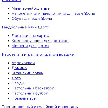
Мячи волейбольные
Наколенники и налокотники для волейбола
Обувь для волейбола
Гандбольные мячи
Дартс
Дротики для дартса
Комплектующие для дротиков
Мишени для дартса
Игротека и игры на открытом воздухе
Аэрохоккей
Домино
Китайский волан
Лото
Нарды
Настольный баскетбол
Настольный футбол
Показать все
Тренировочный и судейский инвентарь