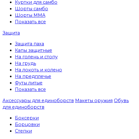
Куртки для самбо
Шорты самбо
Шорты MMA
Показать все
Защита
Защита паха
Капы защитные
На голень и стопу
На грудь
На локоть и колено
На предплечье
Футы литые
Показать все
Аксессуары для единоборств
Макеты оружия
Обувь
для единоборств
Боксерки
Борцовки
Степки