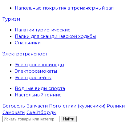
Напольные покрытия в тренажерный зал
Туризм
Палатки туристические
Палки для скандинавской ходьбы
Спальники
Электротранспорт
Электровелосипеды
Электросамокаты
Электроскейты
Водные виды спорта
Настольный теннис
Беговелы
Запчасти
Пого-стики (кузнечики)
Ролики
Самокаты
Скейтборды
Найти