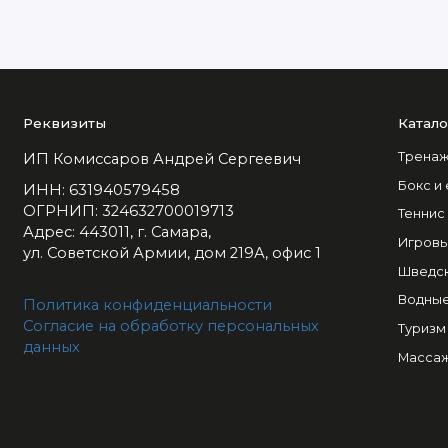
Реквизиты
Катало
Тренаж
ИП Комиссаров Андрей Сергеевич
Бокс и
ИНН: 631940579458
ОГРНИП: 324632700019713
Теннис
Адрес: 443011, г. Самара,
Игровы
ул. Советской Армии, дом 219А, офис 1
Шведск
Водные
Политика конфиденциальности
Согласие на обработку персональных
Туризм
данных
Массаж