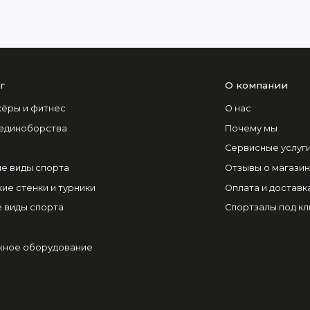
г
О компании
ёры и фитнес
О нас
 единоборства
Почему мы
Сервисные услуг
е виды спорта
Отзывы о магази
ие стенки и турники
Оплата и доставк
 виды спорта
Спортзалы под к
ное оборудование