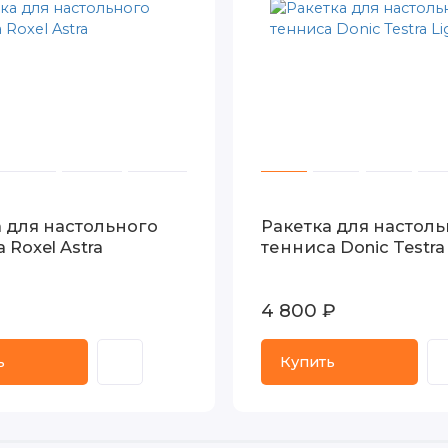
а для настольного
Ракетка для настол
 Roxel Astra
тенниса Donic Testra 
4 800 ₽
ь
Купить