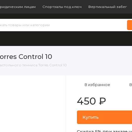
ридическим лицам
Спортзалы под ключ
Вертикальный забег
 теннис
Бокс и единоборства
Батуты
Водные виды с
rres Control 10
астольного тенниса Torres Control 10
В избранное
В
450 ₽
Купить
Скидка 5% при заказе ч