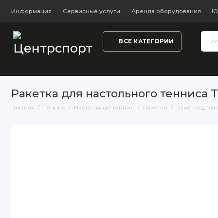
Информация
Сервисные услуги
Аренда оборудования
Ю
ВСЕ КАТЕГОРИИ
Тренажёры и фитнес
Обувь
Одежда
Настольный
Ракетка для настольного тенниса To
Главная
Теннис
Настольный теннис
Ракетки
Ракетка для н