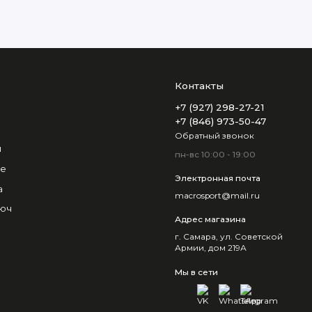
Контакты
+7 (927) 298-27-21
+7 (846) 973-50-47
Обратный звонок
и
пн-вс 10:00 - 19:00
не
Электронная почта
а
macrosport@mail.ru
люч
Адрес магазина
г. Самара, ул. Советской
Армии, дом 219А
Мы в сети