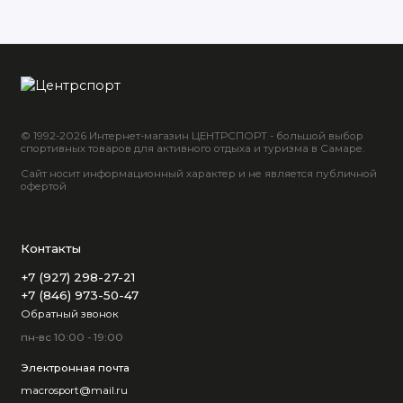
© 1992-2026 Интернет-магазин ЦЕНТРСПОРТ - большой выбор
спортивных товаров для активного отдыха и туризма в Самаре.
Сайт носит информационный характер и не является публичной
офертой
Контакты
+7 (927) 298-27-21
+7 (846) 973-50-47
Обратный звонок
пн-вс 10:00 - 19:00
Электронная почта
macrosport@mail.ru