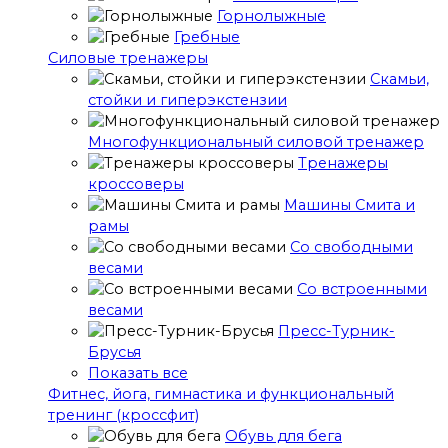
Горнолыжные
Гребные
Cиловые тренажеры
Скамьи,
стойки и гиперэкстензии
Многофункциональный силовой тренажер
Тренажеры
кроссоверы
Машины Смита и
рамы
Со свободными
весами
Со встроенными
весами
Пресс-Турник-
Брусья
Показать все
Фитнес, йога, гимнастика и функциональный
тренинг (кроссфит)
Обувь для бега