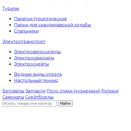
Туризм
Палатки туристические
Палки для скандинавской ходьбы
Спальники
Электротранспорт
Электровелосипеды
Электросамокаты
Электроскейты
Водные виды спорта
Настольный теннис
Беговелы
Запчасти
Пого-стики (кузнечики)
Ролики
Самокаты
Скейтборды
Найти