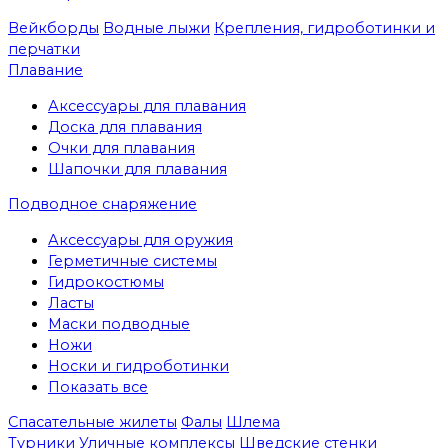
Вейкборды
Водные лыжи
Крепления, гидроботинки и
перчатки
Плавание
Аксессуары для плавания
Доска для плавания
Очки для плавания
Шапочки для плавания
Подводное снаряжение
Аксессуары для оружия
Герметичные системы
Гидрокостюмы
Ласты
Маски подводные
Ножи
Носки и гидроботинки
Показать все
Спасательные жилеты
Фалы
Шлема
Турники
Уличные комплексы
Шведские стенки