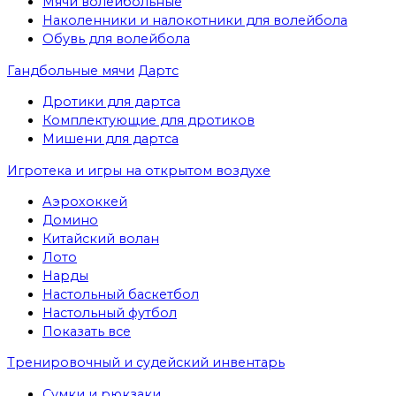
Мячи волейбольные
Наколенники и налокотники для волейбола
Обувь для волейбола
Гандбольные мячи
Дартс
Дротики для дартса
Комплектующие для дротиков
Мишени для дартса
Игротека и игры на открытом воздухе
Аэрохоккей
Домино
Китайский волан
Лото
Нарды
Настольный баскетбол
Настольный футбол
Показать все
Тренировочный и судейский инвентарь
Сумки и рюкзаки