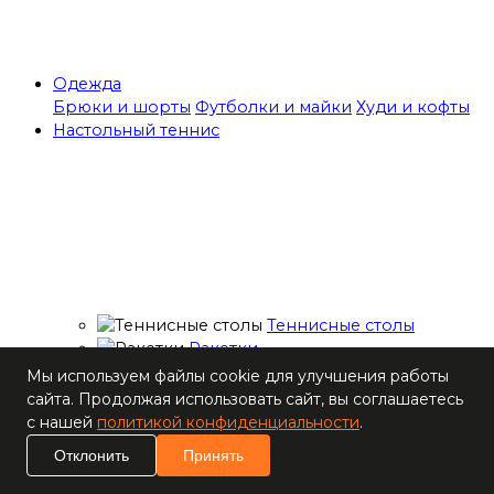
Одежда
Брюки и шорты
Футболки и майки
Худи и кофты
Настольный теннис
Теннисные столы
Ракетки
Накладки для
Мы используем файлы cookie для улучшения работы
ракеток
сайта. Продолжая использовать сайт, вы соглашаетесь
Основания для
с нашей
политикой конфиденциальности
.
ракеток
Отклонить
Принять
Мячи
Наборы