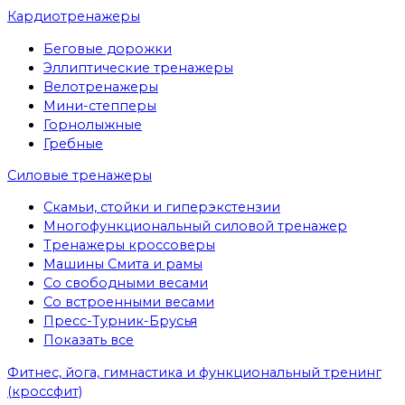
Кардиотренажеры
Беговые дорожки
Эллиптические тренажеры
Велотренажеры
Мини-степперы
Горнолыжные
Гребные
Cиловые тренажеры
Скамьи, стойки и гиперэкстензии
Многофункциональный силовой тренажер
Тренажеры кроссоверы
Машины Смита и рамы
Со свободными весами
Со встроенными весами
Пресс-Турник-Брусья
Показать все
Фитнес, йога, гимнастика и функциональный тренинг
(кроссфит)