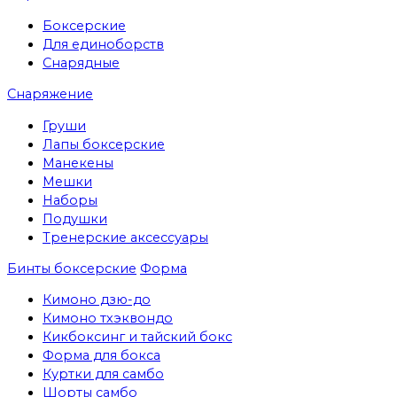
Боксерские
Для единоборств
Снарядные
Снаряжение
Груши
Лапы боксерские
Манекены
Мешки
Наборы
Подушки
Тренерские аксессуары
Бинты боксерские
Форма
Кимоно дзю-до
Кимоно тхэквондо
Кикбоксинг и тайский бокс
Форма для бокса
Куртки для самбо
Шорты самбо