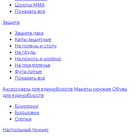
Шорты MMA
Показать все
Защита
Защита паха
Капы защитные
На голень и стопу
На грудь
На локоть и колено
На предплечье
Футы литые
Показать все
Аксессуары для единоборств
Макеты оружия
Обувь
для единоборств
Боксерки
Борцовки
Степки
Настольный теннис