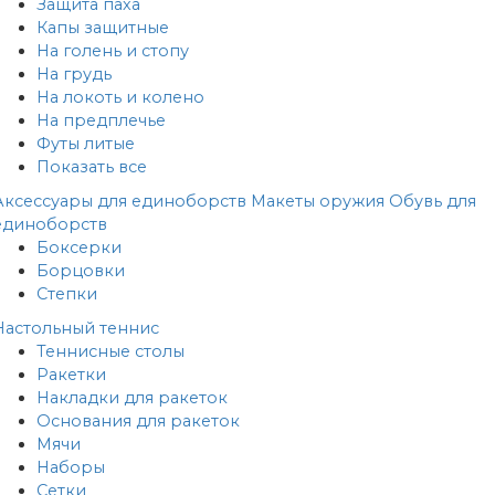
Защита паха
Капы защитные
На голень и стопу
На грудь
На локоть и колено
На предплечье
Футы литые
Показать все
Аксессуары для единоборств
Макеты оружия
Обувь для
единоборств
Боксерки
Борцовки
Степки
Настольный теннис
Теннисные столы
Ракетки
Накладки для ракеток
Основания для ракеток
Мячи
Наборы
Сетки