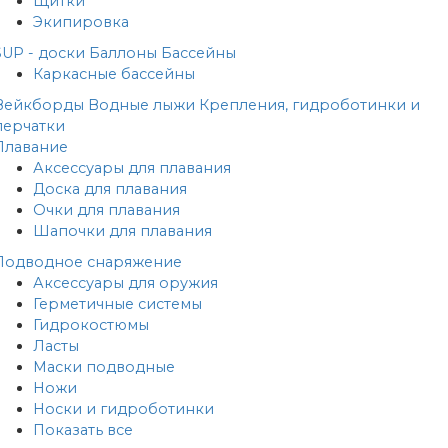
Щитки
Экипировка
SUP - доски
Баллоны
Бассейны
Каркасные бассейны
Вейкборды
Водные лыжи
Крепления, гидроботинки и
перчатки
Плавание
Аксессуары для плавания
Доска для плавания
Очки для плавания
Шапочки для плавания
Подводное снаряжение
Аксессуары для оружия
Герметичные системы
Гидрокостюмы
Ласты
Маски подводные
Ножи
Носки и гидроботинки
Показать все