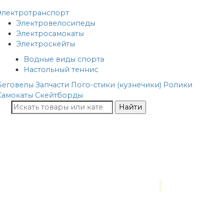
Электротранспорт
Электровелосипеды
Электросамокаты
Электроскейты
Водные виды спорта
Настольный теннис
Беговелы
Запчасти
Пого-стики (кузнечики)
Ролики
Самокаты
Скейтборды
Найти