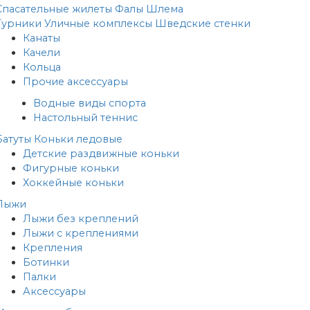
Спасательные жилеты
Фалы
Шлема
Турники
Уличные комплексы
Шведские стенки
Канаты
Качели
Кольца
Прочие аксессуары
Водные виды спорта
Настольный теннис
Батуты
Коньки ледовые
Детские раздвижные коньки
Фигурные коньки
Хоккейные коньки
Лыжи
Лыжи без креплений
Лыжи с креплениями
Крепления
Ботинки
Палки
Аксессуары