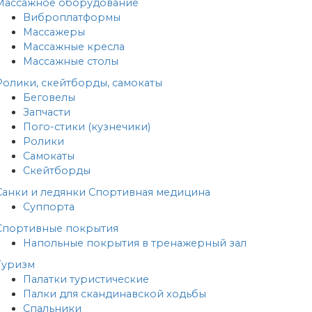
Массажное оборудование
Виброплатформы
Массажеры
Массажные кресла
Массажные столы
Ролики, скейтборды, самокаты
Беговелы
Запчасти
Пого-стики (кузнечики)
Ролики
Самокаты
Скейтборды
Санки и ледянки
Спортивная медицина
Суппорта
Спортивные покрытия
Напольные покрытия в тренажерный зал
Туризм
Палатки туристические
Палки для скандинавской ходьбы
Спальники