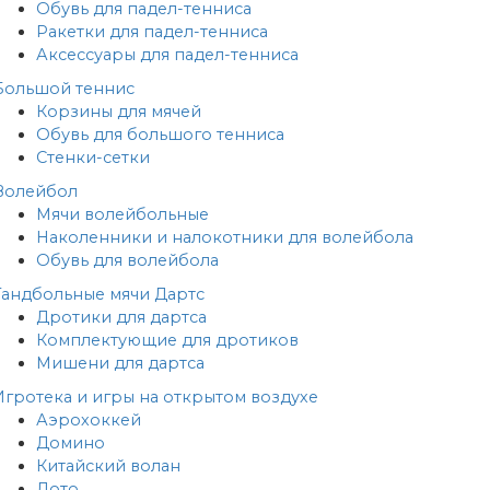
Обувь для падел-тенниса
Ракетки для падел-тенниса
Аксессуары для падел-тенниса
Большой теннис
Корзины для мячей
Обувь для большого тенниса
Стенки-сетки
Волейбол
Мячи волейбольные
Наколенники и налокотники для волейбола
Обувь для волейбола
Гандбольные мячи
Дартс
Дротики для дартса
Комплектующие для дротиков
Мишени для дартса
Игротека и игры на открытом воздухе
Аэрохоккей
Домино
Китайский волан
Лото