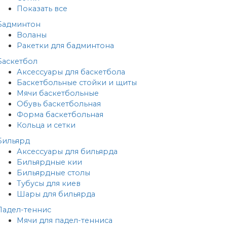
Показать все
Бадминтон
Воланы
Ракетки для бадминтона
Баскетбол
Аксессуары для баскетбола
Баскетбольные стойки и щиты
Мячи баскетбольные
Обувь баскетбольная
Форма баскетбольная
Кольца и сетки
Бильярд
Аксессуары для бильярда
Бильярдные кии
Бильярдные столы
Тубусы для киев
Шары для бильярда
Падел-теннис
Мячи для падел-тенниса