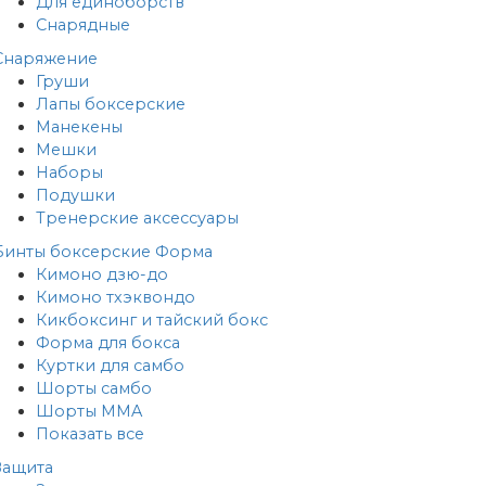
Для единоборств
Снарядные
Снаряжение
Груши
Лапы боксерские
Манекены
Мешки
Наборы
Подушки
Тренерские аксессуары
Бинты боксерские
Форма
Кимоно дзю-до
Кимоно тхэквондо
Кикбоксинг и тайский бокс
Форма для бокса
Куртки для самбо
Шорты самбо
Шорты MMA
Показать все
Защита