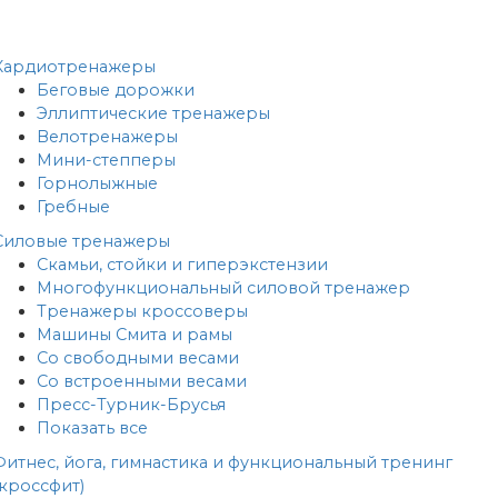
Кардиотренажеры
Беговые дорожки
Эллиптические тренажеры
Велотренажеры
Мини-степперы
Горнолыжные
Гребные
Cиловые тренажеры
Скамьи, стойки и гиперэкстензии
Многофункциональный силовой тренажер
Тренажеры кроссоверы
Машины Смита и рамы
Со свободными весами
Со встроенными весами
Пресс-Турник-Брусья
Показать все
Фитнес, йога, гимнастика и функциональный тренинг
(кроссфит)