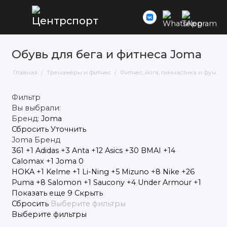
Обувь для бега и фитнеса Joma
Кардиотренажеры
Главная
Тренажёры и фитнес
Фитнес, йога, гимнастика и функц
Cиловые тренажеры
Фильтр
Фитнес, йога, гимнастика и
Вы выбрали:
функциональный тренинг (кроссфит)
Бренд:
Joma
Атлетика
Сбросить
Уточнить
Joma
Бренд
361
+1
Adidas
+3
Anta
+12
Asics
+30
BMAI
+14
Calomax
+1
Joma
0
HOKA
+1
Kelme
+1
Li-Ning
+5
Mizuno
+8
Nike
+26
Puma
+8
Salomon
+1
Saucony
+4
Under Armour
+1
Показать еще 9
Скрыть
Сбросить
Выберите фильтры
Выберите фильтры