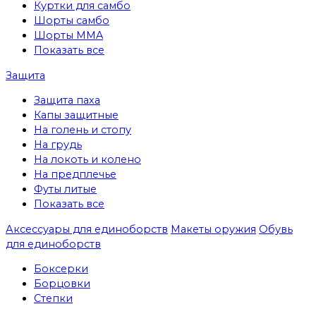
Куртки для самбо
Шорты самбо
Шорты MMA
Показать все
Защита
Защита паха
Капы защитные
На голень и стопу
На грудь
На локоть и колено
На предплечье
Футы литые
Показать все
Аксессуары для единоборств
Макеты оружия
Обувь
для единоборств
Боксерки
Борцовки
Степки