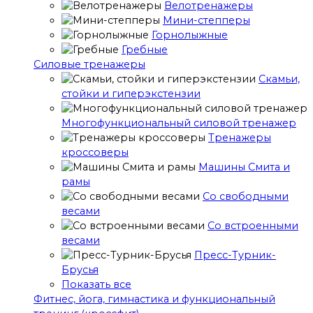
Велотренажеры
Мини-степперы
Горнолыжные
Гребные
Cиловые тренажеры
Скамьи,
стойки и гиперэкстензии
Многофункциональный силовой тренажер
Тренажеры
кроссоверы
Машины Смита и
рамы
Со свободными
весами
Со встроенными
весами
Пресс-Турник-
Брусья
Показать все
Фитнес, йога, гимнастика и функциональный