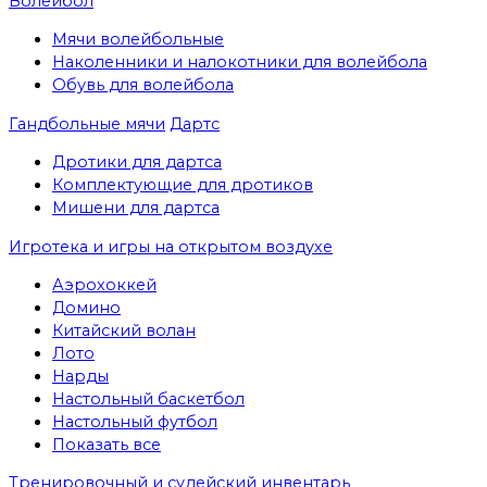
Волейбол
Мячи волейбольные
Наколенники и налокотники для волейбола
Обувь для волейбола
Гандбольные мячи
Дартс
Дротики для дартса
Комплектующие для дротиков
Мишени для дартса
Игротека и игры на открытом воздухе
Аэрохоккей
Домино
Китайский волан
Лото
Нарды
Настольный баскетбол
Настольный футбол
Показать все
Тренировочный и судейский инвентарь