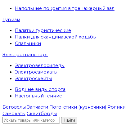
Напольные покрытия в тренажерный зал
Туризм
Палатки туристические
Палки для скандинавской ходьбы
Спальники
Электротранспорт
Электровелосипеды
Электросамокаты
Электроскейты
Водные виды спорта
Настольный теннис
Беговелы
Запчасти
Пого-стики (кузнечики)
Ролики
Самокаты
Скейтборды
Найти