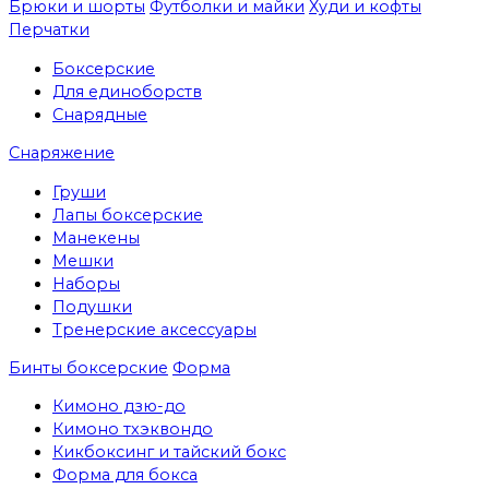
Брюки и шорты
Футболки и майки
Худи и кофты
Перчатки
Боксерские
Для единоборств
Снарядные
Снаряжение
Груши
Лапы боксерские
Манекены
Мешки
Наборы
Подушки
Тренерские аксессуары
Бинты боксерские
Форма
Кимоно дзю-до
Кимоно тхэквондо
Кикбоксинг и тайский бокс
Форма для бокса