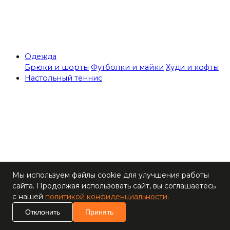
Одежда
Брюки и шорты
Футболки и майки
Худи и кофты
Настольный теннис
Теннисные столы
Мы используем файлы cookie для улучшения работы
Ракетки
сайта. Продолжая использовать сайт, вы соглашаетесь
Накладки для
с нашей
политикой конфиденциальности
.
ракеток
Основания для
Отклонить
Принять
ракеток