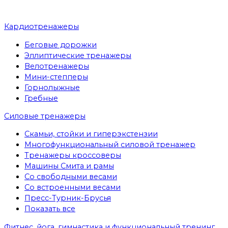
Кардиотренажеры
Беговые дорожки
Эллиптические тренажеры
Велотренажеры
Мини-степперы
Горнолыжные
Гребные
Cиловые тренажеры
Скамьи, стойки и гиперэкстензии
Многофункциональный силовой тренажер
Тренажеры кроссоверы
Машины Смита и рамы
Со свободными весами
Со встроенными весами
Пресс-Турник-Брусья
Показать все
Фитнес, йога, гимнастика и функциональный тренинг