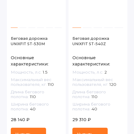
Беговая дорожка
Беговая дорожка
UNIXFIT ST-530M
UNIXFIT ST-540Z
Основные
Основные
характеристики:
характеристики:
Мощность, л.с:
1.5
Мощность, л.с:
2
Максимальный вес
Максимальный вес
пользователя, кг:
110
пользователя, кг:
120
Длина бегового
Длина бегового
полотна:
110
полотна:
110
Ширина бегового
Ширина бегового
полотна:
40
полотна:
40
28 140 ₽
29 310 ₽