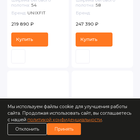
Ширина бегового
Ширина бегового
полотна:
54
полотна:
58
Бренд:
UNIXFIT
Бренд:
219 890 ₽
247 390 ₽
Купить
Купить
Мы используем файлы cookie для улучшения работы
сайта. Продолжая использовать сайт, вы соглашаетесь
с нашей
политикой конфиденциальности
.
0
Отклонить
Принять
Каталог
Поиск
Корзина
Сравнение