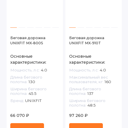
Беговая дорожка
Беговая дорожка
UNIXFIT MX-800S
UNIXFIT MX-910T
Основные
Основные
характеристики:
характеристики:
Мощность, л.с:
4.0
Мощность, л.с:
4.0
Длина бегового
Максимальный вес
полотна:
130
пользователя, кг:
160
Ширина бегового
Длина бегового
полотна:
45.5
полотна:
137
Бренд:
UNIXFIT
Ширина бегового
полотна:
48.5
66 070 ₽
97 260 ₽