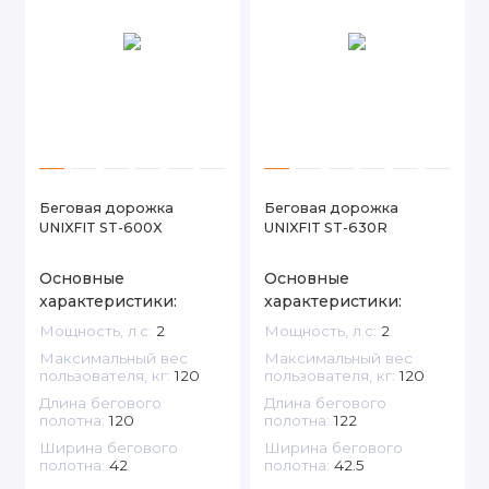
Беговая дорожка
Беговая дорожка
UNIXFIT ST-600X
UNIXFIT ST-630R
Основные
Основные
характеристики:
характеристики:
Мощность, л.с:
2
Мощность, л.с:
2
Максимальный вес
Максимальный вес
пользователя, кг:
120
пользователя, кг:
120
Длина бегового
Длина бегового
полотна:
120
полотна:
122
Ширина бегового
Ширина бегового
полотна:
42
полотна:
42.5