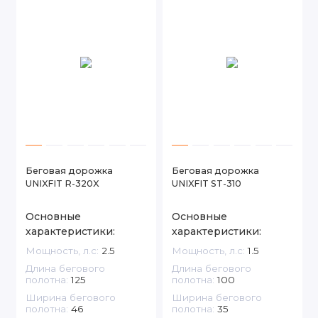
Беговая дорожка
Беговая дорожка
UNIXFIT R-320X
UNIXFIT ST-310
Основные
Основные
характеристики:
характеристики:
Мощность, л.с:
2.5
Мощность, л.с:
1.5
Длина бегового
Длина бегового
полотна:
125
полотна:
100
Ширина бегового
Ширина бегового
полотна:
46
полотна:
35