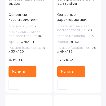
BL-300
BL-350 Silver
Основные
Основные
характеристики:
характеристики:
Мощность, л.с:
5
Максимальный вес
пользователя, кг:
120
Максимальный вес
пользователя, кг:
80
Масса маховика, кг:
6
Бренд:
UNIXFIT
Бренд:
UNIXFIT
Размер (ДxШxВ), см:
84
Размер (ДxШxВ), см:
75
x 55 x 120
x 49 x 132
16 890 ₽
27 890 ₽
Купить
Купить