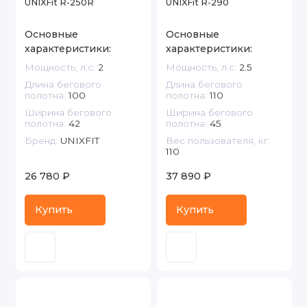
UNIXFit R-250R
UNIXFit R-290
Основные
Основные
характеристики:
характеристики:
Мощность, л.с:
2
Мощность, л.с:
2.5
Длина бегового
Длина бегового
полотна:
100
полотна:
110
Ширина бегового
Ширина бегового
полотна:
42
полотна:
45
Бренд:
UNIXFIT
Вес пользователя, кг:
110
26 780 ₽
37 890 ₽
Купить
Купить