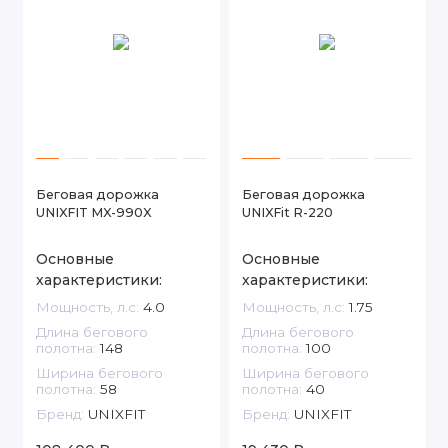
Беговая дорожка
Беговая дорожка
UNIXFIT MX-990X
UNIXFit R-220
Основные
Основные
характеристики:
характеристики:
Мощность, л.с:
4.0
Мощность, л.с:
1.75
Длина бегового
Длина бегового
полотна:
148
полотна:
100
Ширина бегового
Ширина бегового
полотна:
58
полотна:
40
Бренд:
UNIXFIT
Бренд:
UNIXFIT