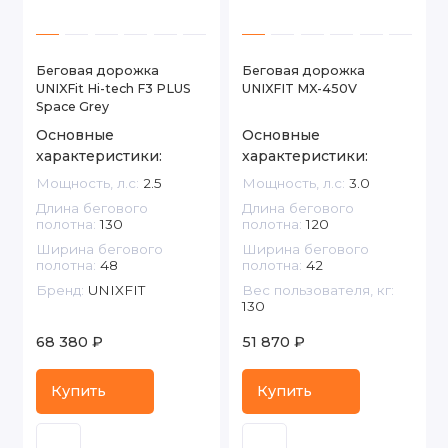
Беговая дорожка
Беговая дорожка
UNIXFit Hi-tech F3 PLUS
UNIXFIT MX-450V
Space Grey
Основные
Основные
характеристики:
характеристики:
Мощность, л.с:
2.5
Мощность, л.с:
3.0
Длина бегового
Длина бегового
полотна:
130
полотна:
120
Ширина бегового
Ширина бегового
полотна:
48
полотна:
42
Бренд:
UNIXFIT
Вес пользователя, кг:
130
68 380 ₽
51 870 ₽
Купить
Купить