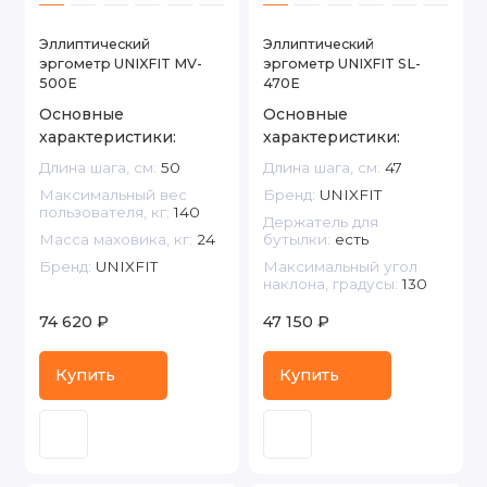
Эллиптический
Эллиптический
эргометр UNIXFIT MV-
эргометр UNIXFIT SL-
500E
470E
Основные
Основные
характеристики:
характеристики:
Длина шага, см:
50
Длина шага, см:
47
Максимальный вес
Бренд:
UNIXFIT
пользователя, кг:
140
Держатель для
Масса маховика, кг:
24
бутылки:
есть
Бренд:
UNIXFIT
Максимальный угол
наклона, градусы:
130
74 620 ₽
47 150 ₽
Купить
Купить