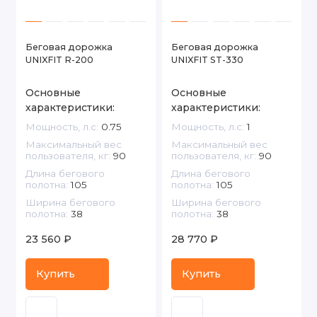
Беговая дорожка
Беговая дорожка
UNIXFIT R-200
UNIXFIT ST-330
Основные
Основные
характеристики:
характеристики:
Мощность, л.с:
0.75
Мощность, л.с:
1
Максимальный вес
Максимальный вес
пользователя, кг:
90
пользователя, кг:
90
Длина бегового
Длина бегового
полотна:
105
полотна:
105
Ширина бегового
Ширина бегового
полотна:
38
полотна:
38
23 560 ₽
28 770 ₽
Купить
Купить