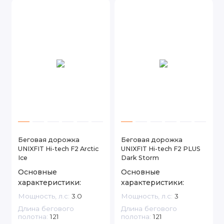
Беговая дорожка
Беговая дорожка
UNIXFIT Hi-tech F2 Arctic
UNIXFIT Hi-tech F2 PLUS
Ice
Dark Storm
Основные
Основные
характеристики:
характеристики:
Мощность, л.с:
3.0
Мощность, л.с:
3
Длина бегового
Длина бегового
полотна:
121
полотна:
121