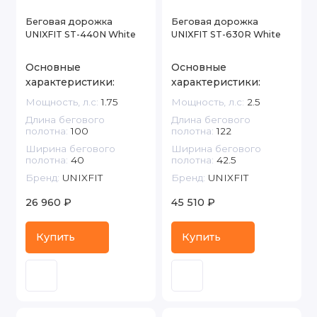
Беговая дорожка
Беговая дорожка
UNIXFIT ST-440N White
UNIXFIT ST-630R White
Основные
Основные
характеристики:
характеристики:
Мощность, л.с:
1.75
Мощность, л.с:
2.5
Длина бегового
Длина бегового
полотна:
100
полотна:
122
Ширина бегового
Ширина бегового
полотна:
40
полотна:
42.5
Бренд:
UNIXFIT
Бренд:
UNIXFIT
26 960 ₽
45 510 ₽
Купить
Купить