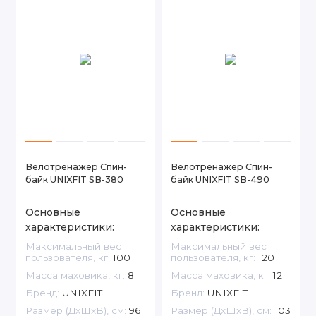
Велотренажер Спин-
Велотренажер Спин-
байк UNIXFIT SB-380
байк UNIXFIT SB-490
Основные
Основные
характеристики:
характеристики:
Максимальный вес
Максимальный вес
пользователя, кг:
100
пользователя, кг:
120
Масса маховика, кг:
8
Масса маховика, кг:
12
Бренд:
UNIXFIT
Бренд:
UNIXFIT
Размер (ДxШxВ), см:
96
Размер (ДxШxВ), см:
103