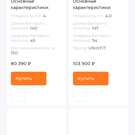
Основные
Основные
характеристики:
характеристики:
Мощность, л.с:
4
Мощность, л.с:
4.0
Длина бегового
Длина бегового
полотна:
140
полотна:
147
Ширина бегового
Ширина бегового
полотна:
49
полотна:
54
Вес пользователя, кг:
Бренд:
UNIXFIT
150
80 390 ₽
103 900 ₽
Купить
Купить