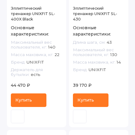
Эллиптический
Эллиптический
тренажер UNIXFIT SL-
тренажер UNIXFIT SL-
400X Black
430
Основные
Основные
характеристики:
характеристики:
Максимальный вес
Длина шага, см:
43
пользователя, кг:
140
Максимальный вес
Масса маховика, кг:
22
пользователя, кг:
130
Бренд:
UNIXFIT
Масса маховика, кг:
14
Держатель для
Бренд:
UNIXFIT
бутылки:
есть
44 470 ₽
39 170 ₽
Купить
Купить