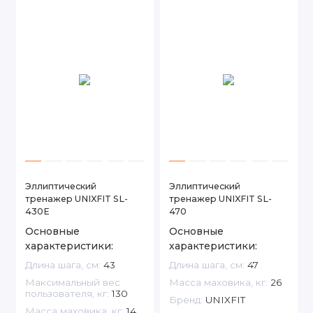
Эллиптический
Эллиптический
тренажер UNIXFIT SL-
тренажер UNIXFIT SL-
430E
470
Основные
Основные
характеристики:
характеристики:
Длина шага, см:
43
Длина шага, см:
47
Максимальный вес
Масса маховика, кг:
26
пользователя, кг:
130
Бренд:
UNIXFIT
Масса маховика, кг:
14