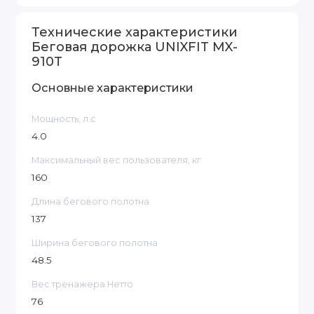
Технические характеристики
Беговая дорожка UNIXFIT MX-
910T
Основные характеристики
Мощность, л.с
4.0
Максимальный вес пользователя, кг
160
Длина бегового полотна
137
Ширина бегового полотна
48.5
Вес тренажера Нетто
76