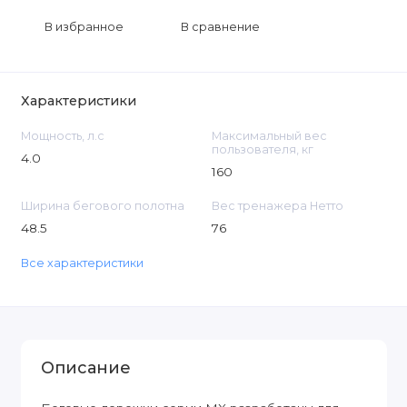
В избранное
В сравнение
Характеристики
Мощность, л.с
Максимальный вес
пользователя, кг
4.0
160
Ширина бегового полотна
Вес тренажера Нетто
48.5
76
Все характеристики
Описание