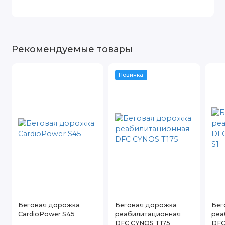
Рекомендуемые товары
Новинка
Беговая дорожка
Беговая дорожка
Бег
CardioPower S45
реабилитационная
реа
DFC CYNOS T175
DFC