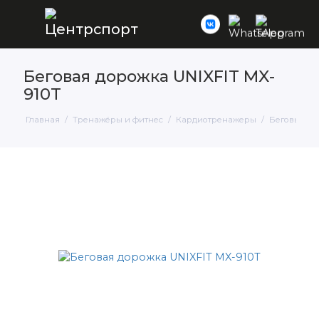
Беговая дорожка UNIXFIT MX-
910T
Главная
Тренажёры и фитнес
Кардиотренажеры
Беговые д