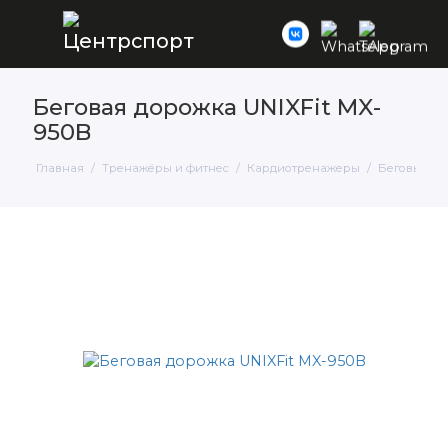
Беговая дорожка UNIXFit MX-
950B
Главная
Тренажёры и фитнес
Кардиотренажеры
Беговые д