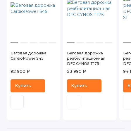
Беговая дорожка
Беговая дорожка
Бег
CardioPower S45
реабилитационная
реа
DFC CYNOS T175
DFC
92 900 ₽
53 990 ₽
94 
Купить
Купить
К