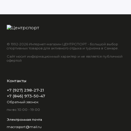
© 1992-2026 Интернет-магазин ЦЕНТРСПОРТ - большой выбор
спортивных товаров для активного отдыха и туризма в Самаре.
Сайт носит информационный характер и не является публичной
офертой
Контакты
+7 (927) 298-27-21
+7 (846) 973-50-47
Обратный звонок
пн-вс 10:00 - 19:00
Электронная почта
macrosport@mail.ru