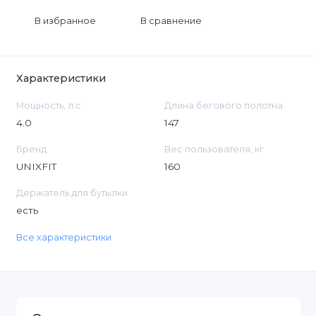
В избранное
В сравнение
Характеристики
Мощность, л.с
Длина бегового полотна
4.0
147
Бренд
Вес пользователя, кг
UNIXFIT
160
Держатель для бутылки
есть
Все характеристики