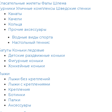
Спасательные жилеты
Фалы
Шлема
Турники
Уличные комплексы
Шведские стенки
Канаты
Качели
Кольца
Прочие аксессуары
Водные виды спорта
Настольный теннис
Батуты
Коньки ледовые
Детские раздвижные коньки
Фигурные коньки
Хоккейные коньки
Лыжи
Лыжи без креплений
Лыжи с креплениями
Крепления
Ботинки
Палки
Аксессуары