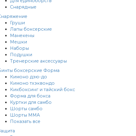
Для единоборств
Снарядные
Снаряжение
Груши
Лапы боксерские
Манекены
Мешки
Наборы
Подушки
Тренерские аксессуары
Бинты боксерские
Форма
Кимоно дзю-до
Кимоно тхэквондо
Кикбоксинг и тайский бокс
Форма для бокса
Куртки для самбо
Шорты самбо
Шорты MMA
Показать все
Защита