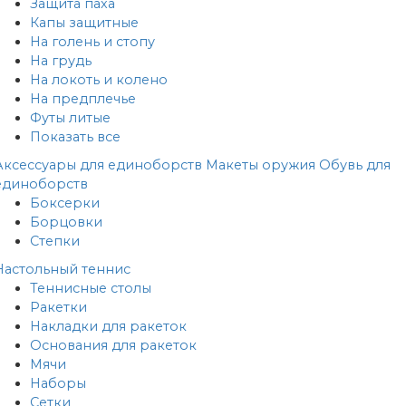
Защита паха
Капы защитные
На голень и стопу
На грудь
На локоть и колено
На предплечье
Футы литые
Показать все
Аксессуары для единоборств
Макеты оружия
Обувь для
единоборств
Боксерки
Борцовки
Степки
Настольный теннис
Теннисные столы
Ракетки
Накладки для ракеток
Основания для ракеток
Мячи
Наборы
Сетки