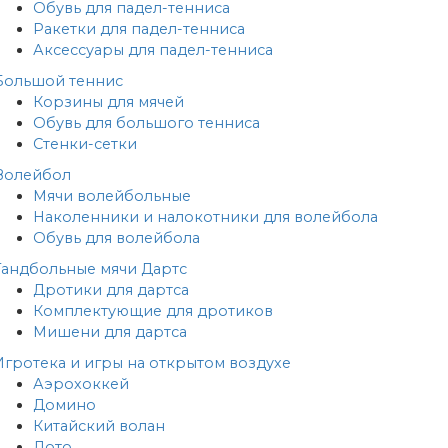
Обувь для падел-тенниса
Ракетки для падел-тенниса
Аксессуары для падел-тенниса
Большой теннис
Корзины для мячей
Обувь для большого тенниса
Стенки-сетки
Волейбол
Мячи волейбольные
Наколенники и налокотники для волейбола
Обувь для волейбола
Гандбольные мячи
Дартс
Дротики для дартса
Комплектующие для дротиков
Мишени для дартса
Игротека и игры на открытом воздухе
Аэрохоккей
Домино
Китайский волан
Лото