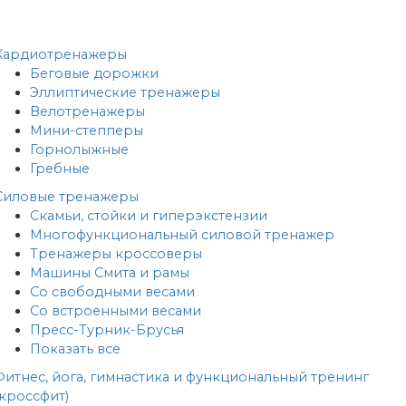
Кардиотренажеры
Беговые дорожки
Эллиптические тренажеры
Велотренажеры
Мини-степперы
Горнолыжные
Гребные
Cиловые тренажеры
Скамьи, стойки и гиперэкстензии
Многофункциональный силовой тренажер
Тренажеры кроссоверы
Машины Смита и рамы
Со свободными весами
Со встроенными весами
Пресс-Турник-Брусья
Показать все
Фитнес, йога, гимнастика и функциональный тренинг
(кроссфит)