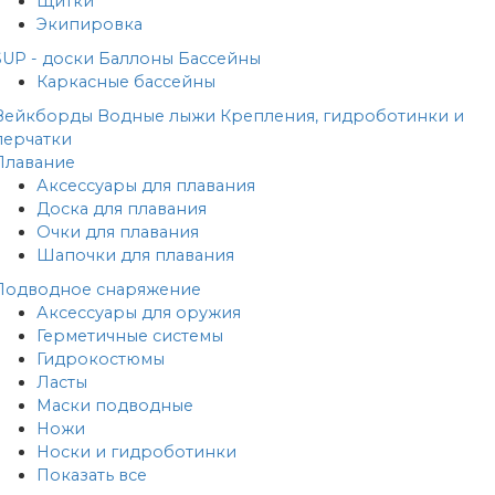
Щитки
Экипировка
SUP - доски
Баллоны
Бассейны
Каркасные бассейны
Вейкборды
Водные лыжи
Крепления, гидроботинки и
перчатки
Плавание
Аксессуары для плавания
Доска для плавания
Очки для плавания
Шапочки для плавания
Подводное снаряжение
Аксессуары для оружия
Герметичные системы
Гидрокостюмы
Ласты
Маски подводные
Ножи
Носки и гидроботинки
Показать все