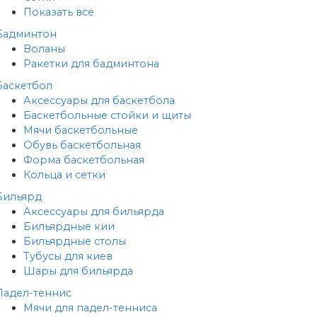
Показать все
Бадминтон
Воланы
Ракетки для бадминтона
Баскетбол
Аксессуары для баскетбола
Баскетбольные стойки и щиты
Мячи баскетбольные
Обувь баскетбольная
Форма баскетбольная
Кольца и сетки
Бильярд
Аксессуары для бильярда
Бильярдные кии
Бильярдные столы
Тубусы для киев
Шары для бильярда
Падел-теннис
Мячи для падел-тенниса