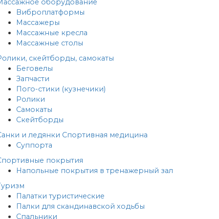
Массажное оборудование
Виброплатформы
Массажеры
Массажные кресла
Массажные столы
Ролики, скейтборды, самокаты
Беговелы
Запчасти
Пого-стики (кузнечики)
Ролики
Самокаты
Скейтборды
Санки и ледянки
Спортивная медицина
Суппорта
Спортивные покрытия
Напольные покрытия в тренажерный зал
Туризм
Палатки туристические
Палки для скандинавской ходьбы
Спальники