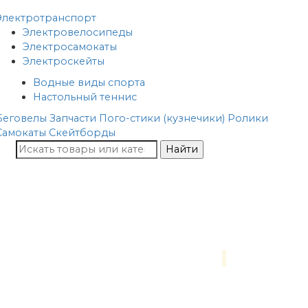
Электротранспорт
Электровелосипеды
Электросамокаты
Электроскейты
Водные виды спорта
Настольный теннис
Беговелы
Запчасти
Пого-стики (кузнечики)
Ролики
Самокаты
Скейтборды
Найти