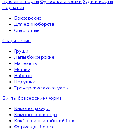
Брюки и шорты
Футболки и майки
Худи и кофты
Перчатки
Боксерские
Для единоборств
Снарядные
Снаряжение
Груши
Лапы боксерские
Манекены
Мешки
Наборы
Подушки
Тренерские аксессуары
Бинты боксерские
Форма
Кимоно дзю-до
Кимоно тхэквондо
Кикбоксинг и тайский бокс
Форма для бокса