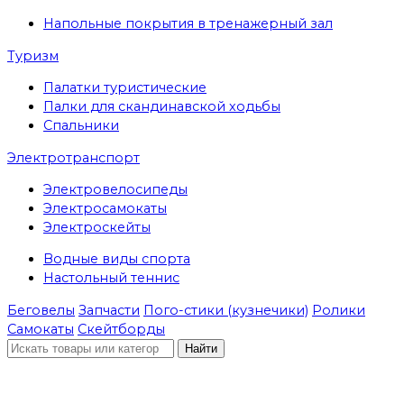
Напольные покрытия в тренажерный зал
Туризм
Палатки туристические
Палки для скандинавской ходьбы
Спальники
Электротранспорт
Электровелосипеды
Электросамокаты
Электроскейты
Водные виды спорта
Настольный теннис
Беговелы
Запчасти
Пого-стики (кузнечики)
Ролики
Самокаты
Скейтборды
Найти