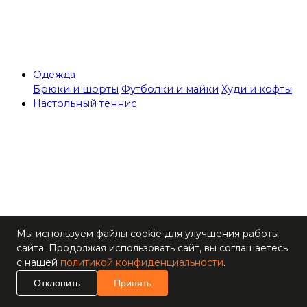
Одежда
Брюки и шорты
Футболки и майки
Худи и кофты
Настольный теннис
Теннисные столы
Мы используем файлы cookie для улучшения работы
Ракетки
сайта. Продолжая использовать сайт, вы соглашаетесь
Накладки для
с нашей
политикой конфиденциальности
.
ракеток
Основания для
Отклонить
Принять
ракеток