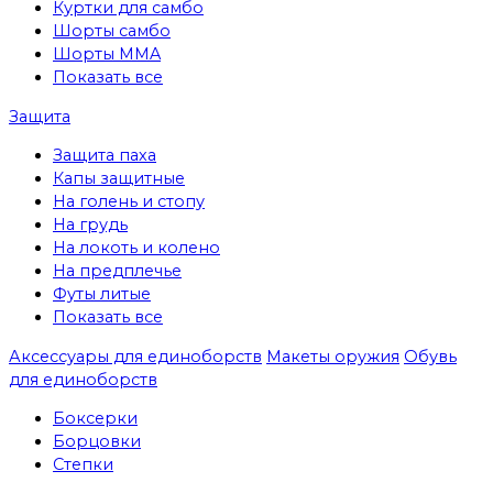
Куртки для самбо
Шорты самбо
Шорты MMA
Показать все
Защита
Защита паха
Капы защитные
На голень и стопу
На грудь
На локоть и колено
На предплечье
Футы литые
Показать все
Аксессуары для единоборств
Макеты оружия
Обувь
для единоборств
Боксерки
Борцовки
Степки