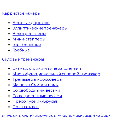
Кардиотренажеры
Беговые дорожки
Эллиптические тренажеры
Велотренажеры
Мини-степперы
Горнолыжные
Гребные
Cиловые тренажеры
Скамьи, стойки и гиперэкстензии
Многофункциональный силовой тренажер
Тренажеры кроссоверы
Машины Смита и рамы
Со свободными весами
Со встроенными весами
Пресс-Турник-Брусья
Показать все
Фитнес, йога, гимнастика и функциональный тренинг