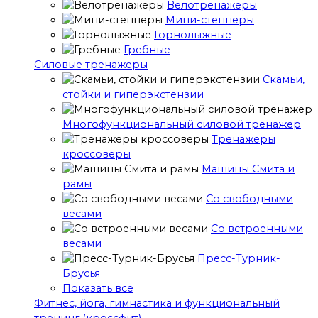
Велотренажеры
Мини-степперы
Горнолыжные
Гребные
Cиловые тренажеры
Скамьи,
стойки и гиперэкстензии
Многофункциональный силовой тренажер
Тренажеры
кроссоверы
Машины Смита и
рамы
Со свободными
весами
Со встроенными
весами
Пресс-Турник-
Брусья
Показать все
Фитнес, йога, гимнастика и функциональный