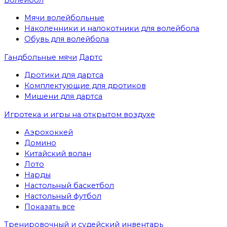
Мячи волейбольные
Наколенники и налокотники для волейбола
Обувь для волейбола
Гандбольные мячи
Дартс
Дротики для дартса
Комплектующие для дротиков
Мишени для дартса
Игротека и игры на открытом воздухе
Аэрохоккей
Домино
Китайский волан
Лото
Нарды
Настольный баскетбол
Настольный футбол
Показать все
Тренировочный и судейский инвентарь