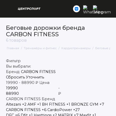
Беговые дорожки бренда
Кардиотренажеры
CARBON FITNESS
6 товаров
Cиловые тренажеры
Главная
Тренажёры и фитнес
Кардиотренажеры
Беговые дор
Фитнес, йога, гимнастика и
функциональный тренинг (кроссфит)
Фильтр
Атлетика
Вы выбрали:
Бренд:
CARBON FITNESS
Сбросить
Уточнить
19990
-
88990
₽
Цена
-
₽
CARBON FITNESS
Бренд
Altezani
+2
AMF
+1
BH FITNESS
+1
BRONZE GYM
+7
CARBON FITNESS
+6
CardioPower
+27
DFC
+6
Dfit
+1
Hasttings
+2
MATRIX
+7
Maxfit
+1