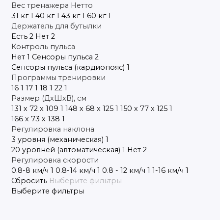
Вес тренажера Нетто
31 кг
1
40 кг
1
43 кг
1
60 кг
1
Держатель для бутылки
Есть
2
Нет
2
Контроль пульса
Нет
1
Сенсоры пульса
2
Сенсоры пульса (кардиопояс)
1
Программы тренировки
16
1
17
1
18
1
22
1
Размер (ДxШxВ), см
131 х 72 х 109
1
148 х 68 х 125
1
150 х 77 х 125
1
166 х 73 х 138
1
Регулировка наклона
3 уровня (механическая)
1
20 уровней (автоматическая)
1
Нет
2
Регулировка скорости
0.8-8 км/ч
1
0.8-14 км/ч
1
0.8 - 12 км/ч
1
1-16 км/ч
1
Сбросить
Выберите фильтры
Выберите фильтры