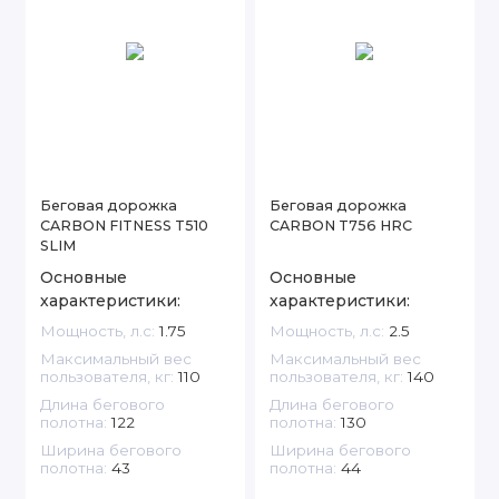
Беговая дорожка
Беговая дорожка
CARBON FITNESS T510
CARBON T756 HRC
SLIM
Основные
Основные
характеристики:
характеристики:
Мощность, л.с:
1.75
Мощность, л.с:
2.5
Максимальный вес
Максимальный вес
пользователя, кг:
110
пользователя, кг:
140
Длина бегового
Длина бегового
полотна:
122
полотна:
130
Ширина бегового
Ширина бегового
полотна:
43
полотна:
44