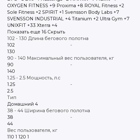
OXYGEN FITNESS
+9
Proxima
+8
ROYAL Fitness
+2
Sole Fitness
+2
SPIRIT
+1
Svensson Body Labs
+7
SVENSSON INDUSTRIAL
+4
Titanium
+2
Ultra Gym
+7
UNIXFIT
+33
Xterra
+4
Показать еще 16
Скрыть
102
-
130
Длина бегового полотна
-
90
-
140
Максимальный вес пользователя, кг
-
1.25
-
2.5
Мощность, л.с
-
Тип
Домашний
4
38
-
44
Ширина бегового полотна
-
Вес пользователя, кг
110
1
120
1