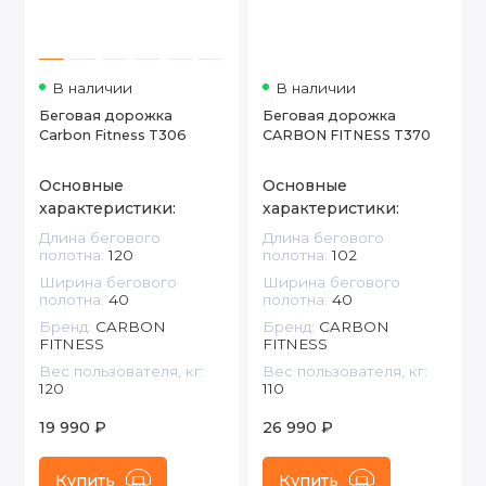
В наличии
В наличии
Беговая дорожка
Беговая дорожка
Carbon Fitness T306
CARBON FITNESS T370
Основные
Основные
характеристики:
характеристики:
Длина бегового
Длина бегового
полотна:
120
полотна:
102
Ширина бегового
Ширина бегового
полотна:
40
полотна:
40
Бренд:
CARBON
Бренд:
CARBON
FITNESS
FITNESS
Вес пользователя, кг:
Вес пользователя, кг:
120
110
19 990 ₽
26 990 ₽
Купить
Купить