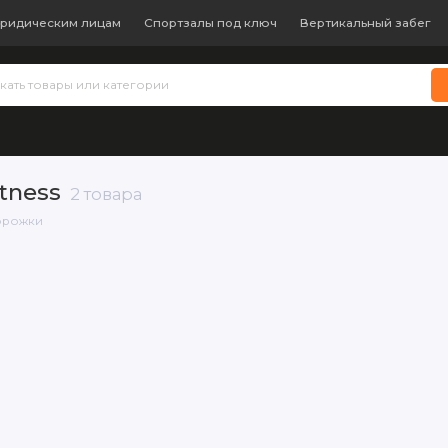
ридическим лицам
Спортзалы под ключ
Вертикальный забег
 теннис
Бокс и единоборства
Батуты
Водные виды с
tness
2 товара
орожки