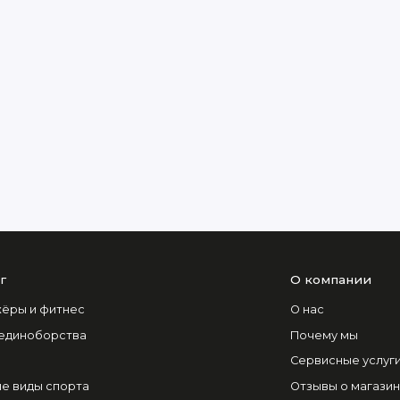
г
О компании
ёры и фитнес
О нас
 единоборства
Почему мы
Сервисные услуг
е виды спорта
Отзывы о магази