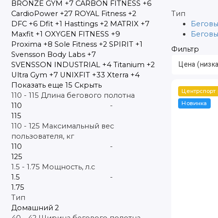
BRONZE GYM
+7
CARBON FITNESS
+6
CardioPower
+27
ROYAL Fitness
+2
Тип
DFC
+6
Dfit
+1
Hasttings
+2
MATRIX
+7
Беговы
Maxfit
+1
OXYGEN FITNESS
+9
Беговы
Proxima
+8
Sole Fitness
+2
SPIRIT
+1
Фильтр
Svensson Body Labs
+7
SVENSSON INDUSTRIAL
+4
Titanium
+2
Ultra Gym
+7
UNIXFIT
+33
Xterra
+4
Показать еще 15
Скрыть
Центрспорт
110
-
115
Длина бегового полотна
Новинка
-
110
-
125
Максимальный вес
пользователя, кг
-
1.5
-
1.75
Мощность, л.с
-
Тип
Домашний
2
40
-
42
Ширина бегового полотна