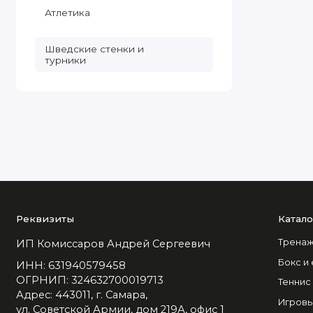
Атлетика
Шведские стенки и
турники
Реквизиты
Катало
Тренаж
ИП Комиссаров Андрей Сергеевич
Бокс и
ИНН: 631940579458
ОГРНИП: 324632700019713
Теннис
Адрес: 443011, г. Самара,
Игровы
ул. Советской Армии, дом 219А, офис 1