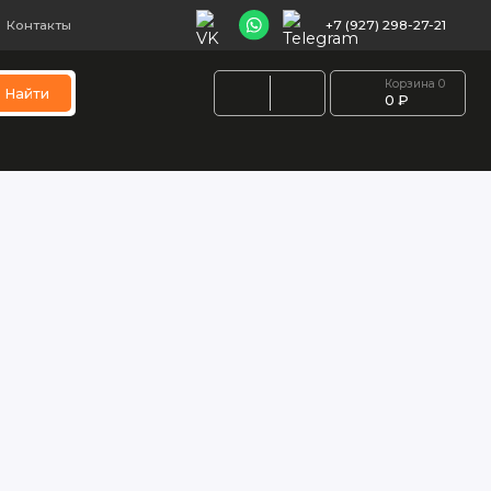
Контакты
+7 (927) 298-27-21
Корзина
0
Найти
0 ₽
порта
Игровые виды спорта
Бильярд
Шведские стен