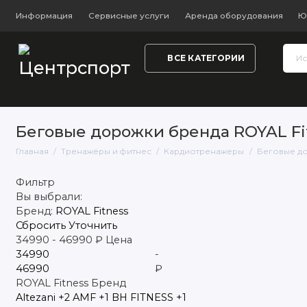
Информация
Сервисные услуги
Аренда оборудования
Ю
ВСЕ КАТЕГОРИИ
Тренажёры и фитнес
Обувь
Одежда
Настольный
Беговые дорожки бренда ROYAL Fi
Главная
Тренажёры и фитнес
Кардиотренажеры
Беговые д
Фильтр
Вы выбрали:
Бренд:
ROYAL Fitness
Сбросить
Уточнить
34990
-
46990
₽
Цена
-
₽
ROYAL Fitness
Бренд
Altezani
+2
AMF
+1
BH FITNESS
+1