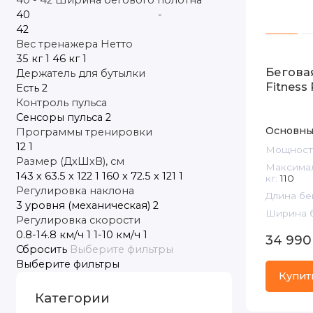
-
Вес тренажера Нетто
35 кг
1
46 кг
1
Бегова
Держатель для бутылки
Fitness
Есть
2
Контроль пульса
Сенсоры пульса
2
Основны
Программы тренировки
12
1
Мощность,
Размер (ДxШxВ), см
Максимал
143 х 63.5 х 122
1
160 x 72.5 x 121
1
кг:
110
Регулировка наклона
Длина бе
3 уровня (механическая)
2
Ширина б
Регулировка скорости
0.8-14.8 км/ч
1
1-10 км/ч
1
34 990
Сбросить
Выберите фильтры
Выберите фильтры
Купит
Категории