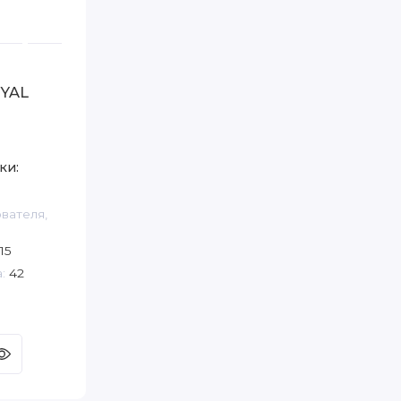
OYAL
ки:
вателя,
15
:
42