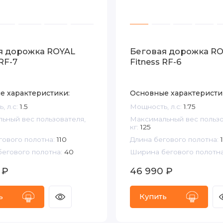
я дорожка ROYAL
Беговая дорожка R
 RF-7
Fitness RF-6
е характеристики:
Основные характеристи
 л.с:
1.5
Мощность, л.с:
1.75
ьный вес пользователя,
Максимальный вес пользо
кг:
125
гового полотна:
110
Длина бегового полотна:
1
егового полотна:
40
Ширина бегового полотна
 ₽
46 990 ₽
ь
Купить