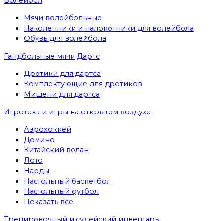
Волейбол
Мячи волейбольные
Наколенники и налокотники для волейбола
Обувь для волейбола
Гандбольные мячи
Дартс
Дротики для дартса
Комплектующие для дротиков
Мишени для дартса
Игротека и игры на открытом воздухе
Аэрохоккей
Домино
Китайский волан
Лото
Нарды
Настольный баскетбол
Настольный футбол
Показать все
Тренировочный и судейский инвентарь