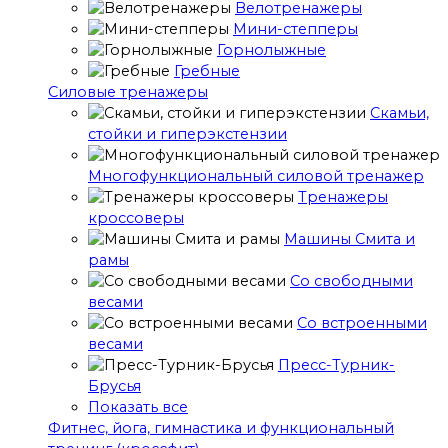
Велотренажеры
Мини-степперы
Горнолыжные
Гребные
Cиловые тренажеры
Скамьи,
стойки и гиперэкстензии
Многофункциональный силовой тренажер
Тренажеры
кроссоверы
Машины Смита и
рамы
Со свободными
весами
Со встроенными
весами
Пресс-Турник-
Брусья
Показать все
Фитнес, йога, гимнастика и функциональный