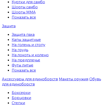
Куртки для самбо
Шорты самбо
Шорты MMA
Показать все
Защита
Защита паха
Капы защитные
На голень и стопу
На грудь
На локоть и колено
На предплечье
Футы литые
Показать все
Аксессуары для единоборств
Макеты оружия
Обувь
для единоборств
Боксерки
Борцовки
Степки