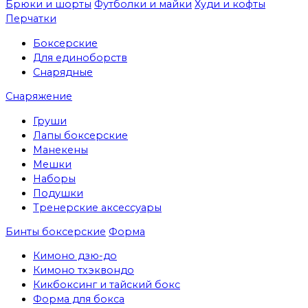
Брюки и шорты
Футболки и майки
Худи и кофты
Перчатки
Боксерские
Для единоборств
Снарядные
Снаряжение
Груши
Лапы боксерские
Манекены
Мешки
Наборы
Подушки
Тренерские аксессуары
Бинты боксерские
Форма
Кимоно дзю-до
Кимоно тхэквондо
Кикбоксинг и тайский бокс
Форма для бокса