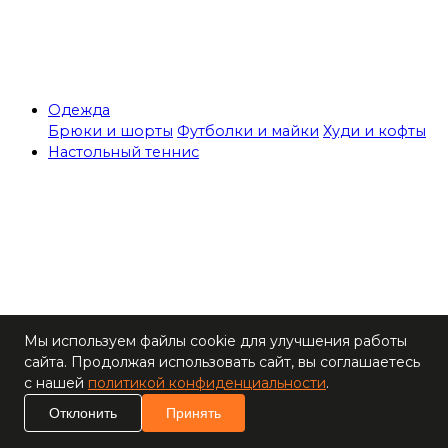
Одежда
Брюки и шорты
Футболки и майки
Худи и кофты
Настольный теннис
Теннисные столы
Мы используем файлы cookie для улучшения работы
Ракетки
сайта. Продолжая использовать сайт, вы соглашаетесь
Накладки для
с нашей
политикой конфиденциальности
.
ракеток
Основания для
Отклонить
Принять
ракеток