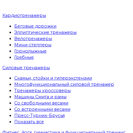
Кардиотренажеры
Беговые дорожки
Эллиптические тренажеры
Велотренажеры
Мини-степперы
Горнолыжные
Гребные
Cиловые тренажеры
Скамьи, стойки и гиперэкстензии
Многофункциональный силовой тренажер
Тренажеры кроссоверы
Машины Смита и рамы
Со свободными весами
Со встроенными весами
Пресс-Турник-Брусья
Показать все
Фитнес, йога, гимнастика и функциональный тренинг