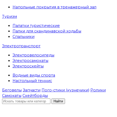
Напольные покрытия в тренажерный зал
Туризм
Палатки туристические
Палки для скандинавской ходьбы
Спальники
Электротранспорт
Электровелосипеды
Электросамокаты
Электроскейты
Водные виды спорта
Настольный теннис
Беговелы
Запчасти
Пого-стики (кузнечики)
Ролики
Самокаты
Скейтборды
Найти