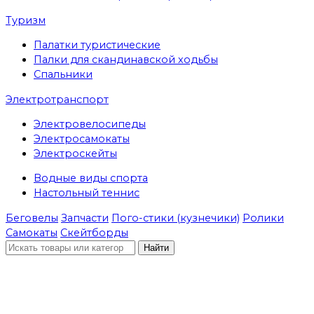
Туризм
Палатки туристические
Палки для скандинавской ходьбы
Спальники
Электротранспорт
Электровелосипеды
Электросамокаты
Электроскейты
Водные виды спорта
Настольный теннис
Беговелы
Запчасти
Пого-стики (кузнечики)
Ролики
Самокаты
Скейтборды
Найти