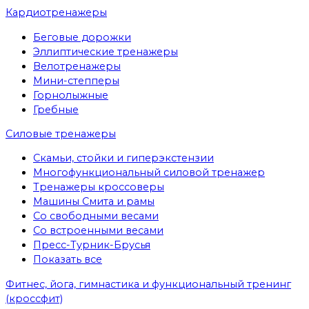
Кардиотренажеры
Беговые дорожки
Эллиптические тренажеры
Велотренажеры
Мини-степперы
Горнолыжные
Гребные
Cиловые тренажеры
Скамьи, стойки и гиперэкстензии
Многофункциональный силовой тренажер
Тренажеры кроссоверы
Машины Смита и рамы
Со свободными весами
Со встроенными весами
Пресс-Турник-Брусья
Показать все
Фитнес, йога, гимнастика и функциональный тренинг
(кроссфит)