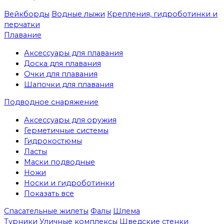
Вейкборды
Водные лыжи
Крепления, гидроботинки и
перчатки
Плавание
Аксессуары для плавания
Доска для плавания
Очки для плавания
Шапочки для плавания
Подводное снаряжение
Аксессуары для оружия
Герметичные системы
Гидрокостюмы
Ласты
Маски подводные
Ножи
Носки и гидроботинки
Показать все
Спасательные жилеты
Фалы
Шлема
Турники
Уличные комплексы
Шведские стенки