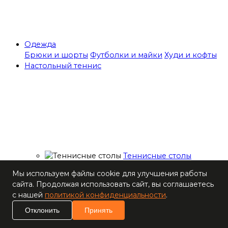
Одежда
Брюки и шорты
Футболки и майки
Худи и кофты
Настольный теннис
Теннисные столы
Ракетки
Мы используем файлы cookie для улучшения работы
Накладки для
сайта. Продолжая использовать сайт, вы соглашаетесь
ракеток
с нашей
политикой конфиденциальности
.
Основания для
ракеток
Отклонить
Принять
Мячи