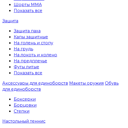
Шорты MMA
Показать все
Защита
Защита паха
Капы защитные
На голень и стопу
На грудь
На локоть и колено
На предплечье
Футы литые
Показать все
Аксессуары для единоборств
Макеты оружия
Обувь
для единоборств
Боксерки
Борцовки
Степки
Настольный теннис