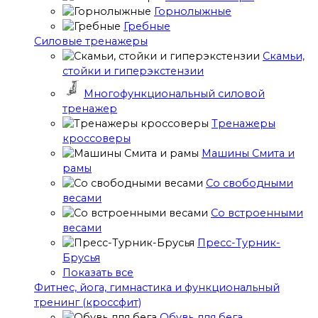
Горнолыжные
Гребные
Cиловые тренажеры
Скамьи,
стойки и гиперэкстензии
Многофункциональный силовой
тренажер
Тренажеры
кроссоверы
Машины Смита и
рамы
Со свободными
весами
Со встроенными
весами
Пресс-Турник-
Брусья
Показать все
Фитнес, йога, гимнастика и функциональный
тренинг (кроссфит)
Обувь для бега