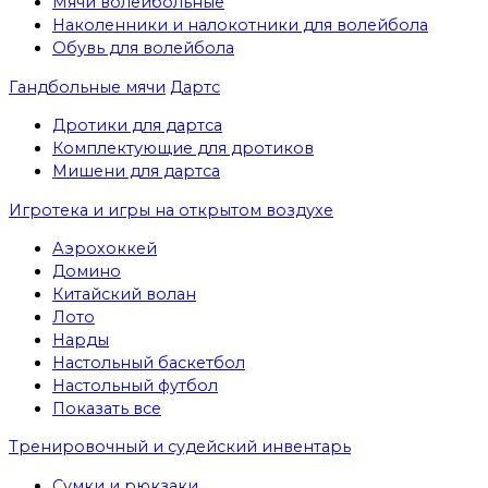
Мячи волейбольные
Наколенники и налокотники для волейбола
Обувь для волейбола
Гандбольные мячи
Дартс
Дротики для дартса
Комплектующие для дротиков
Мишени для дартса
Игротека и игры на открытом воздухе
Аэрохоккей
Домино
Китайский волан
Лото
Нарды
Настольный баскетбол
Настольный футбол
Показать все
Тренировочный и судейский инвентарь
Сумки и рюкзаки