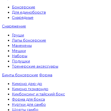
Боксерские
Для единоборств
Снарядные
Снаряжение
Груши
Лапы боксерские
Манекены
Мешки
Наборы
Подушки
Тренерские аксессуары
Бинты боксерские
Форма
Кимоно дзю-до
Кимоно тхэквондо
Кикбоксинг и тайский бокс
Форма для бокса
Куртки для самбо
Шорты самбо