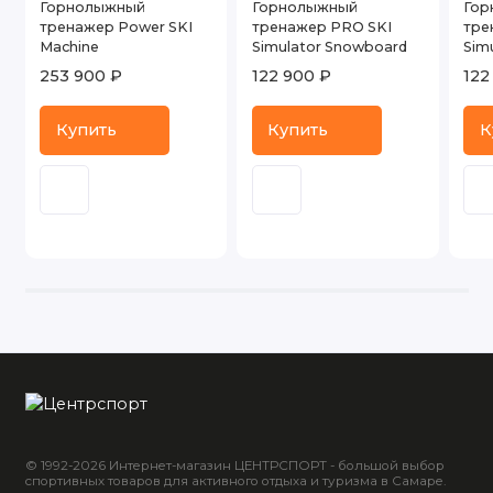
Горнолыжный
Горнолыжный
Гор
тренажер Power SKI
тренажер PRO SKI
тре
Machine
Simulator Snowboard
Simu
253 900 ₽
122 900 ₽
122
Купить
Купить
К
© 1992-2026 Интернет-магазин ЦЕНТРСПОРТ - большой выбор
спортивных товаров для активного отдыха и туризма в Самаре.