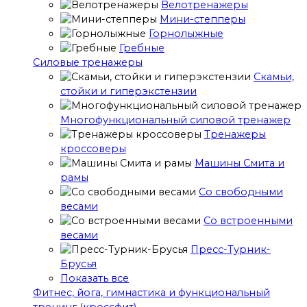
Велотренажеры
Мини-степперы
Горнолыжные
Гребные
Cиловые тренажеры
Скамьи,
стойки и гиперэкстензии
Многофункциональный силовой тренажер
Тренажеры
кроссоверы
Машины Смита и
рамы
Со свободными
весами
Со встроенными
весами
Пресс-Турник-
Брусья
Показать все
Фитнес, йога, гимнастика и функциональный