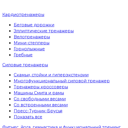
Кардиотренажеры
Беговые дорожки
Эллиптические тренажеры
Велотренажеры
Мини-степперы
Горнолыжные
Гребные
Cиловые тренажеры
Скамьи, стойки и гиперэкстензии
Многофункциональный силовой тренажер
Тренажеры кроссоверы
Машины Смита и рамы
Со свободными весами
Со встроенными весами
Пресс-Турник-Брусья
Показать все
Фитнес, йога, гимнастика и функциональный тренинг