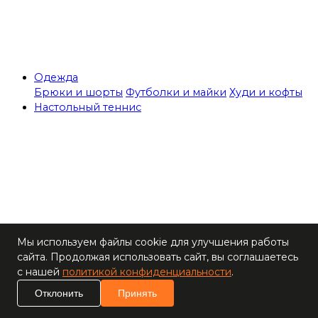
Одежда
Брюки и шорты
Футболки и майки
Худи и кофты
Настольный теннис
Теннисные столы
Мы используем файлы cookie для улучшения работы
Ракетки
сайта. Продолжая использовать сайт, вы соглашаетесь
Накладки для
с нашей
политикой конфиденциальности
.
ракеток
Основания для
Отклонить
Принять
ракеток