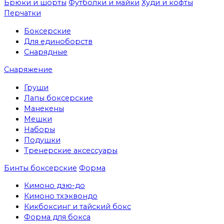
Брюки и шорты
Футболки и майки
Худи и кофты
Перчатки
Боксерские
Для единоборств
Снарядные
Снаряжение
Груши
Лапы боксерские
Манекены
Мешки
Наборы
Подушки
Тренерские аксессуары
Бинты боксерские
Форма
Кимоно дзю-до
Кимоно тхэквондо
Кикбоксинг и тайский бокс
Форма для бокса