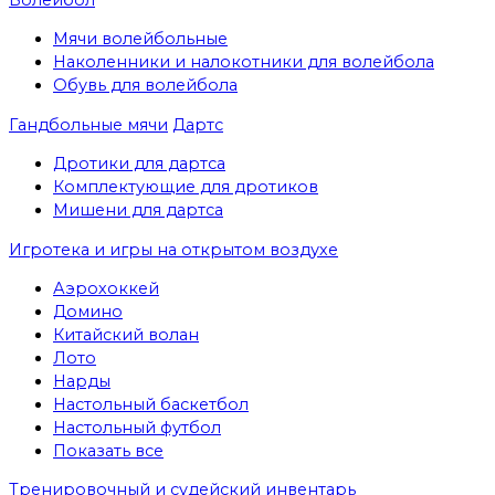
Мячи волейбольные
Наколенники и налокотники для волейбола
Обувь для волейбола
Гандбольные мячи
Дартс
Дротики для дартса
Комплектующие для дротиков
Мишени для дартса
Игротека и игры на открытом воздухе
Аэрохоккей
Домино
Китайский волан
Лото
Нарды
Настольный баскетбол
Настольный футбол
Показать все
Тренировочный и судейский инвентарь