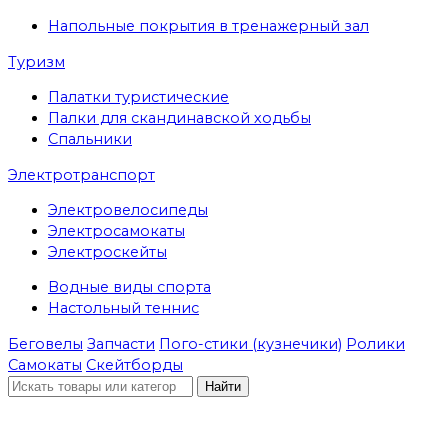
Напольные покрытия в тренажерный зал
Туризм
Палатки туристические
Палки для скандинавской ходьбы
Спальники
Электротранспорт
Электровелосипеды
Электросамокаты
Электроскейты
Водные виды спорта
Настольный теннис
Беговелы
Запчасти
Пого-стики (кузнечики)
Ролики
Самокаты
Скейтборды
Найти