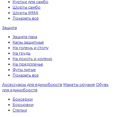
Куртки для самбо
Шорты самбо
Шорты MMA
Показать все
Защита
Защита паха
Капы защитные
На голень и стопу
На грудь
На локоть и колено
На предплечье
Футы литые
Показать все
Аксессуары для единоборств
Макеты оружия
Обувь
для единоборств
Боксерки
Борцовки
Степки