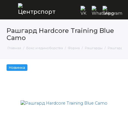
Рашгард Hardcore Training Blue
Camo
Главная
Бокс и единоборства
Форма
Рашгарды
Рашгард Har
Новинка