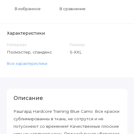
В избранное
В сравнение
Характеристики
Материал
Размер
Полиэстер, спандекс
S-XXL
Все характеристики
Описание
Рашгард Hardcore Training Blue Camo. Все краски
сублимированны в ткань, не сотрутся и не
потускнеют со временем! Качественные плоские
швы не натирают кожу. Длинный рукав уберегает