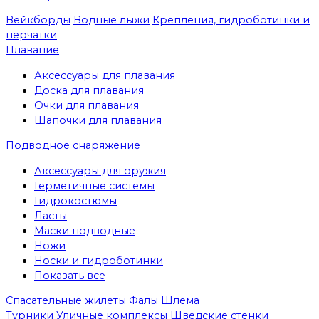
Вейкборды
Водные лыжи
Крепления, гидроботинки и
перчатки
Плавание
Аксессуары для плавания
Доска для плавания
Очки для плавания
Шапочки для плавания
Подводное снаряжение
Аксессуары для оружия
Герметичные системы
Гидрокостюмы
Ласты
Маски подводные
Ножи
Носки и гидроботинки
Показать все
Спасательные жилеты
Фалы
Шлема
Турники
Уличные комплексы
Шведские стенки