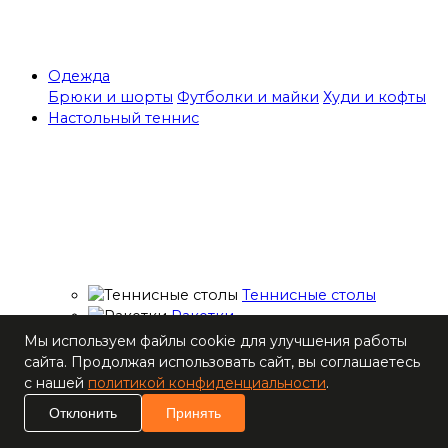
Одежда
Брюки и шорты
Футболки и майки
Худи и кофты
Настольный теннис
Теннисные столы
Ракетки
Накладки для
Мы используем файлы cookie для улучшения работы
ракеток
сайта. Продолжая использовать сайт, вы соглашаетесь
Основания для
с нашей
политикой конфиденциальности
.
ракеток
Отклонить
Принять
Мячи
Наборы