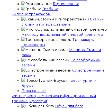
Горнолыжные
Гребные
Cиловые тренажеры
Скамьи,
стойки и гиперэкстензии
Многофункциональный силовой тренажер
Тренажеры
кроссоверы
Машины Смита и
рамы
Со свободными
весами
Со встроенными
весами
Пресс-Турник-
Брусья
Показать все
Фитнес, йога, гимнастика и функциональный
тренинг (кроссфит)
Обувь для бега