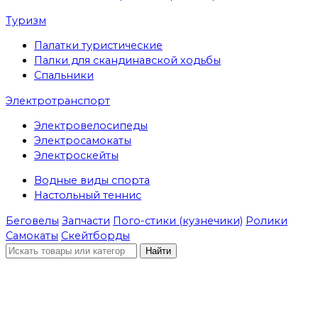
Туризм
Палатки туристические
Палки для скандинавской ходьбы
Спальники
Электротранспорт
Электровелосипеды
Электросамокаты
Электроскейты
Водные виды спорта
Настольный теннис
Беговелы
Запчасти
Пого-стики (кузнечики)
Ролики
Самокаты
Скейтборды
Найти