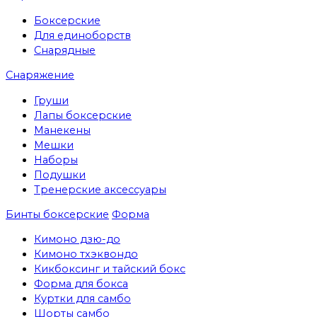
Боксерские
Для единоборств
Снарядные
Снаряжение
Груши
Лапы боксерские
Манекены
Мешки
Наборы
Подушки
Тренерские аксессуары
Бинты боксерские
Форма
Кимоно дзю-до
Кимоно тхэквондо
Кикбоксинг и тайский бокс
Форма для бокса
Куртки для самбо
Шорты самбо