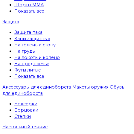
Шорты MMA
Показать все
Защита
Защита паха
Капы защитные
На голень и стопу
На грудь
На локоть и колено
На предплечье
Футы литые
Показать все
Аксессуары для единоборств
Макеты оружия
Обувь
для единоборств
Боксерки
Борцовки
Степки
Настольный теннис