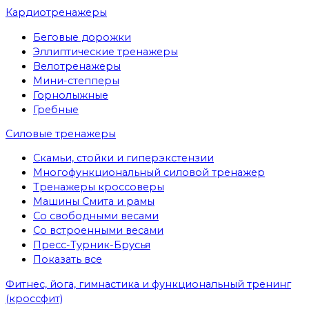
Кардиотренажеры
Беговые дорожки
Эллиптические тренажеры
Велотренажеры
Мини-степперы
Горнолыжные
Гребные
Cиловые тренажеры
Скамьи, стойки и гиперэкстензии
Многофункциональный силовой тренажер
Тренажеры кроссоверы
Машины Смита и рамы
Со свободными весами
Со встроенными весами
Пресс-Турник-Брусья
Показать все
Фитнес, йога, гимнастика и функциональный тренинг
(кроссфит)