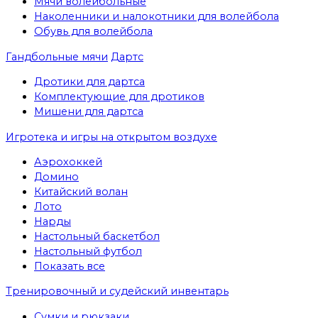
Мячи волейбольные
Наколенники и налокотники для волейбола
Обувь для волейбола
Гандбольные мячи
Дартс
Дротики для дартса
Комплектующие для дротиков
Мишени для дартса
Игротека и игры на открытом воздухе
Аэрохоккей
Домино
Китайский волан
Лото
Нарды
Настольный баскетбол
Настольный футбол
Показать все
Тренировочный и судейский инвентарь
Сумки и рюкзаки