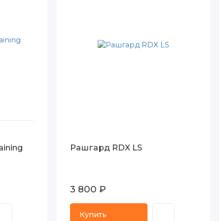
ining
Рашгард RDX LS
3 800 ₽
Купить