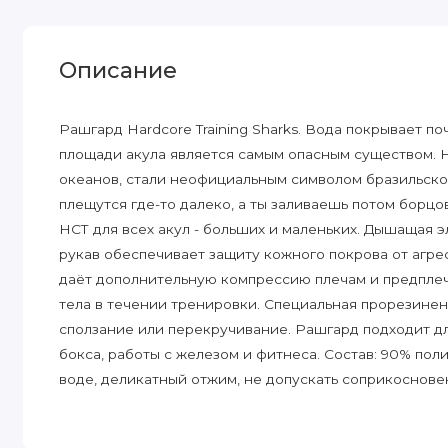
Описание
Рашгард Hardcore Training Sharks. Вода покрывает п
площади акула является самым опасным существом. 
океанов, стали неофициальным символом бразильско
плещутся где-то далеко, а ты заливаешь потом борцо
НСТ для всех акул - больших и маленьких. Дышащая э
рукав обеспечивает защиту кожного покрова от агресс
даёт дополнительную компрессию плечам и предплеч
тела в течении тренировки. Специальная прорезине
сползание или перекручивание. Рашгард подходит для
бокса, работы с железом и фитнеса. Состав: 90% пол
воде, деликатный отжим, не допускать соприкоснове