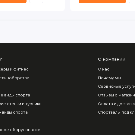
г
О компании
ёры и фитнес
О нас
 единоборства
Почему мы
Сервисные услуг
е виды спорта
Отзывы о магази
ие стенки и турники
Оплата и доставк
 виды спорта
Спортзалы под к
ное оборудование