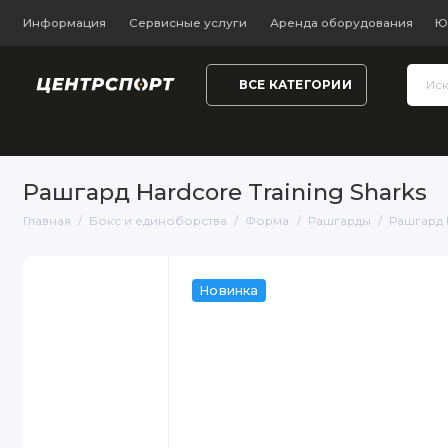
Информация
Сервисные услуги
Аренда оборудования
Ю
ВСЕ КАТЕГОРИИ
Тренажёры и фитнес
Обувь
Одежда
Настольный
Рашгард Hardcore Training Sharks
Главная
Бокс и единоборства
Форма
Рашгарды
Рашгард H
Новинка