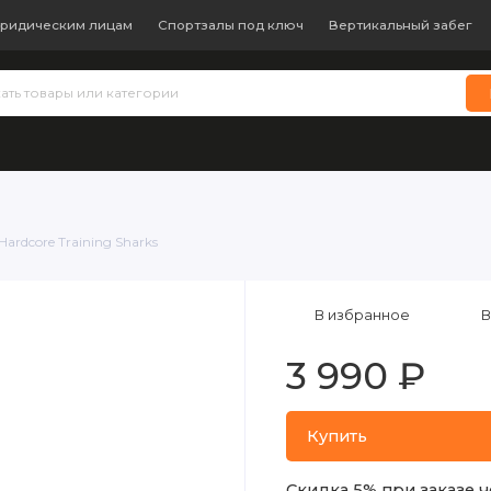
ридическим лицам
Спортзалы под ключ
Вертикальный забег
 теннис
Бокс и единоборства
Батуты
Водные виды с
ardcore Training Sharks
В избранное
В
3 990 ₽
Купить
Скидка 5% при заказе ч