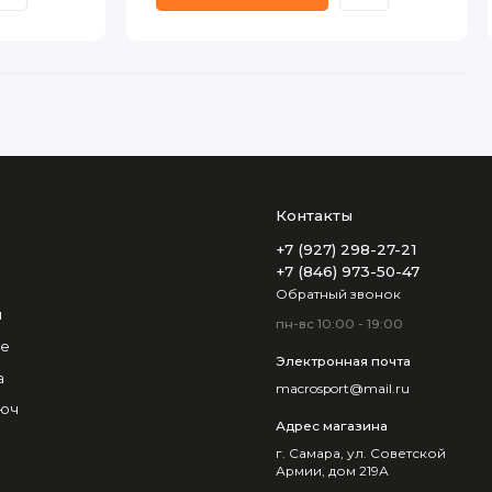
Контакты
+7 (927) 298-27-21
+7 (846) 973-50-47
Обратный звонок
и
пн-вс 10:00 - 19:00
не
Электронная почта
а
macrosport@mail.ru
люч
Адрес магазина
г. Самара, ул. Советской
Армии, дом 219А