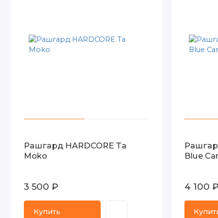
Рашгард HARDCORE Ta
Рашгард
Moko
Blue C
3 500 ₽
4 100 
Купить
Купит