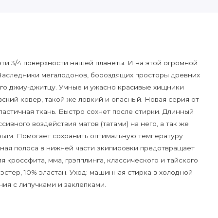
очти 3/4 поверхности нашей планеты. И на этой огромной
Наследники мегалодонов, бороздящих просторы древних
го джиу-джитцу. Умные и ужасно красивые хищники
вский ковер, такой же ловкий и опасный. Новая серия от
ластичная ткань. Быстро сохнет после стирки. Длинный
ивного воздействия матов (татами) на него, а так же
ьям. Помогает сохранить оптимальную температуру
нная полоса в нижней части экипировки предотвращает
 кроссфита, мма, грэпплинга, классического и тайского
иэстер, 10% эластан. Уход: машинная стирка в холодной
ния с липучками и заклепками.