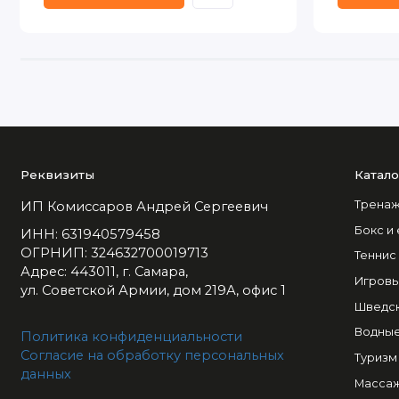
Реквизиты
Катало
Тренаж
ИП Комиссаров Андрей Сергеевич
Бокс и
ИНН: 631940579458
ОГРНИП: 324632700019713
Теннис
Адрес: 443011, г. Самара,
Игровы
ул. Советской Армии, дом 219А, офис 1
Шведск
Водные
Политика конфиденциальности
Согласие на обработку персональных
Туризм
данных
Массаж