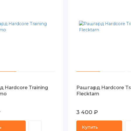
 Hardcore Training
Рашгард Hardcore Tra
amo
Flecktarn
₽
3 400 ₽
ь
Купить