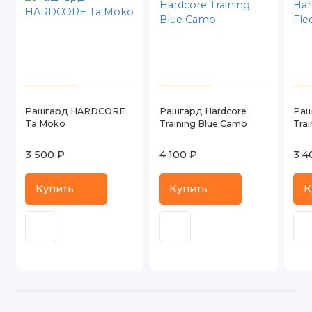
Рашгард HARDCORE
Рашгард Hardcore
Раш
Ta Moko
Training Blue Camo
Trai
3 500 ₽
4 100 ₽
3 4
Купить
Купить
К