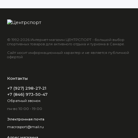
© 1992-2026 Интернет-магазин ЦЕНТРСПОРТ - большой выбор
спортивных товаров для активного отдыха и туризма в Самаре.
Сайт носит информационный характер и не является публичной
офертой
Контакты
+7 (927) 298-27-21
+7 (846) 973-50-47
Обратный звонок
пн-вс 10:00 - 19:00
Электронная почта
macrosport@mail.ru
Адрес магазина