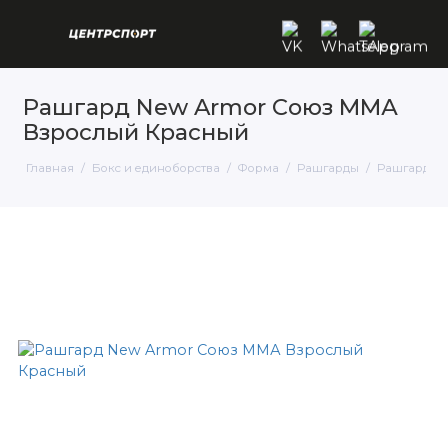
Рашгард New Armor Союз ММА
Взрослый Красный
Главная
Бокс и единоборства
Форма
Рашгарды
Рашгард N