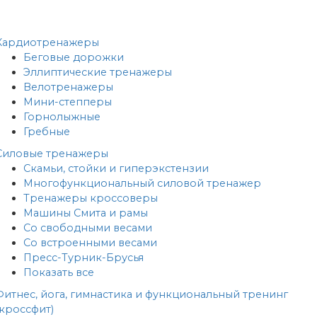
Кардиотренажеры
Беговые дорожки
Эллиптические тренажеры
Велотренажеры
Мини-степперы
Горнолыжные
Гребные
Cиловые тренажеры
Скамьи, стойки и гиперэкстензии
Многофункциональный силовой тренажер
Тренажеры кроссоверы
Машины Смита и рамы
Со свободными весами
Со встроенными весами
Пресс-Турник-Брусья
Показать все
Фитнес, йога, гимнастика и функциональный тренинг
(кроссфит)