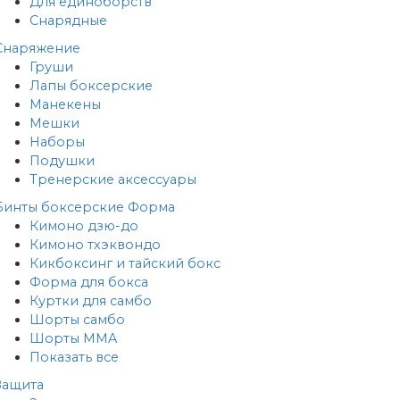
Для единоборств
Снарядные
Снаряжение
Груши
Лапы боксерские
Манекены
Мешки
Наборы
Подушки
Тренерские аксессуары
Бинты боксерские
Форма
Кимоно дзю-до
Кимоно тхэквондо
Кикбоксинг и тайский бокс
Форма для бокса
Куртки для самбо
Шорты самбо
Шорты MMA
Показать все
Защита