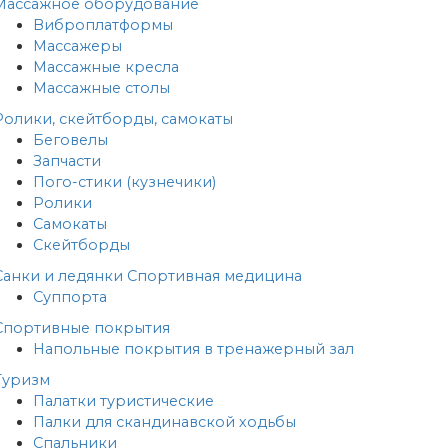
Массажное оборудование
Виброплатформы
Массажеры
Массажные кресла
Массажные столы
Ролики, скейтборды, самокаты
Беговелы
Запчасти
Пого-стики (кузнечики)
Ролики
Самокаты
Скейтборды
Санки и ледянки
Спортивная медицина
Суппорта
Спортивные покрытия
Напольные покрытия в тренажерный зал
Туризм
Палатки туристические
Палки для скандинавской ходьбы
Спальники