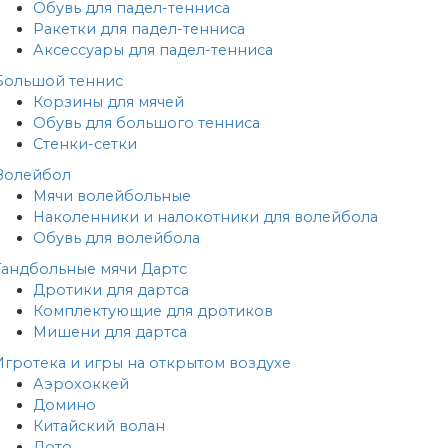
Обувь для падел-тенниса
Ракетки для падел-тенниса
Аксессуары для падел-тенниса
Большой теннис
Корзины для мячей
Обувь для большого тенниса
Стенки-сетки
Волейбол
Мячи волейбольные
Наколенники и налокотники для волейбола
Обувь для волейбола
Гандбольные мячи
Дартс
Дротики для дартса
Комплектующие для дротиков
Мишени для дартса
Игротека и игры на открытом воздухе
Аэрохоккей
Домино
Китайский волан
Лото