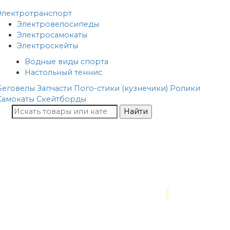
Электротранспорт
Электровелосипеды
Электросамокаты
Электроскейты
Водные виды спорта
Настольный теннис
Беговелы
Запчасти
Пого-стики (кузнечики)
Ролики
Самокаты
Скейтборды
Найти