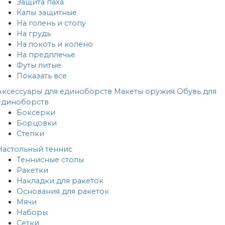
Защита паха
Капы защитные
На голень и стопу
На грудь
На локоть и колено
На предплечье
Футы литые
Показать все
Аксессуары для единоборств
Макеты оружия
Обувь для
единоборств
Боксерки
Борцовки
Степки
Настольный теннис
Теннисные столы
Ракетки
Накладки для ракеток
Основания для ракеток
Мячи
Наборы
Сетки