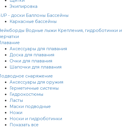
Щитки
Экипировка
SUP - доски
Баллоны
Бассейны
Каркасные бассейны
Вейкборды
Водные лыжи
Крепления, гидроботинки и
перчатки
Плавание
Аксессуары для плавания
Доска для плавания
Очки для плавания
Шапочки для плавания
Подводное снаряжение
Аксессуары для оружия
Герметичные системы
Гидрокостюмы
Ласты
Маски подводные
Ножи
Носки и гидроботинки
Показать все