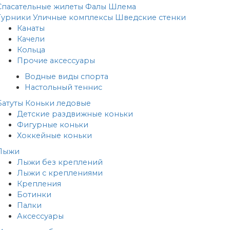
Спасательные жилеты
Фалы
Шлема
Турники
Уличные комплексы
Шведские стенки
Канаты
Качели
Кольца
Прочие аксессуары
Водные виды спорта
Настольный теннис
Батуты
Коньки ледовые
Детские раздвижные коньки
Фигурные коньки
Хоккейные коньки
Лыжи
Лыжи без креплений
Лыжи с креплениями
Крепления
Ботинки
Палки
Аксессуары