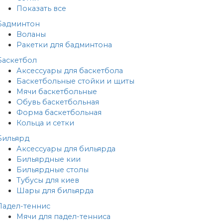
Показать все
Бадминтон
Воланы
Ракетки для бадминтона
Баскетбол
Аксессуары для баскетбола
Баскетбольные стойки и щиты
Мячи баскетбольные
Обувь баскетбольная
Форма баскетбольная
Кольца и сетки
Бильярд
Аксессуары для бильярда
Бильярдные кии
Бильярдные столы
Тубусы для киев
Шары для бильярда
Падел-теннис
Мячи для падел-тенниса