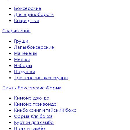
Боксерские
Для единоборств
Снарядные
Снаряжение
Груши
Лапы боксерские
Манекены
Мешки
Наборы
Подушки
Тренерские аксессуары
Бинты боксерские
Форма
Кимоно дзю-до
Кимоно тхэквондо
Кикбоксинг и тайский бокс
Форма для бокса
Куртки для самбо
Шорты самбо