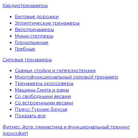
Кардиотренажеры
Беговые дорожки
Эллиптические тренажеры
Велотренажеры
Мини-степперы
Горнолыжные
Гребные
Cиловые тренажеры
Скамьи, стойки и гиперэкстензии
Многофункциональный силовой тренажер
Тренажеры кроссоверы
Машины Смита и рамы
Со свободными весами
Со встроенными весами
Пресс-Турник-Брусья
Показать все
Фитнес, йога, гимнастика и функциональный тренинг
(кроссфит)