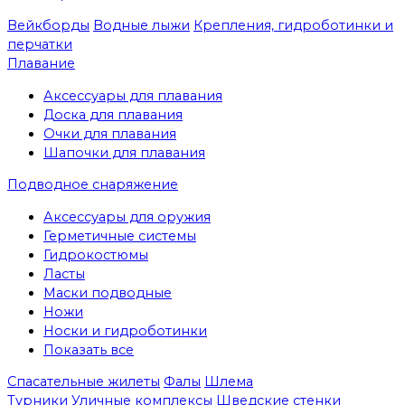
Вейкборды
Водные лыжи
Крепления, гидроботинки и
перчатки
Плавание
Аксессуары для плавания
Доска для плавания
Очки для плавания
Шапочки для плавания
Подводное снаряжение
Аксессуары для оружия
Герметичные системы
Гидрокостюмы
Ласты
Маски подводные
Ножи
Носки и гидроботинки
Показать все
Спасательные жилеты
Фалы
Шлема
Турники
Уличные комплексы
Шведские стенки