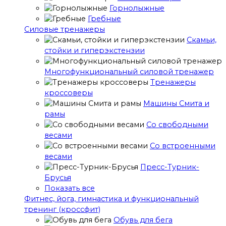
Горнолыжные
Гребные
Cиловые тренажеры
Скамьи,
стойки и гиперэкстензии
Многофункциональный силовой тренажер
Тренажеры
кроссоверы
Машины Смита и
рамы
Со свободными
весами
Со встроенными
весами
Пресс-Турник-
Брусья
Показать все
Фитнес, йога, гимнастика и функциональный
тренинг (кроссфит)
Обувь для бега