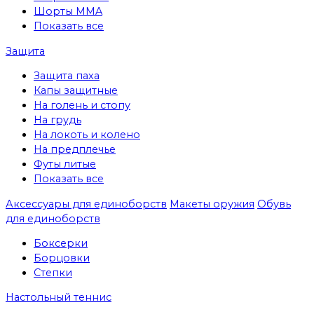
Шорты MMA
Показать все
Защита
Защита паха
Капы защитные
На голень и стопу
На грудь
На локоть и колено
На предплечье
Футы литые
Показать все
Аксессуары для единоборств
Макеты оружия
Обувь
для единоборств
Боксерки
Борцовки
Степки
Настольный теннис