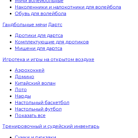
Мячи волейбольные
Наколенники и налокотники для волейбола
Обувь для волейбола
Гандбольные мячи
Дартс
Дротики для дартса
Комплектующие для дротиков
Мишени для дартса
Игротека и игры на открытом воздухе
Аэрохоккей
Домино
Китайский волан
Лото
Нарды
Настольный баскетбол
Настольный футбол
Показать все
Тренировочный и судейский инвентарь
Сумки и рюкзаки