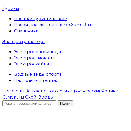
Туризм
Палатки туристические
Палки для скандинавской ходьбы
Спальники
Электротранспорт
Электровелосипеды
Электросамокаты
Электроскейты
Водные виды спорта
Настольный теннис
Беговелы
Запчасти
Пого-стики (кузнечики)
Ролики
Самокаты
Скейтборды
Найти