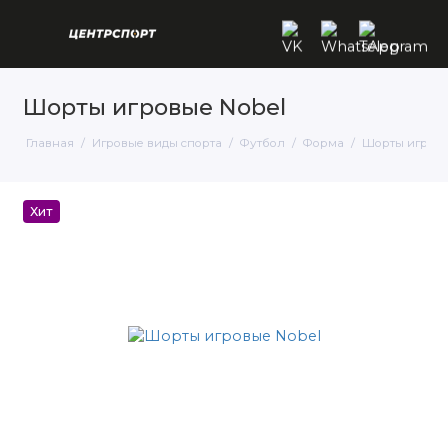
Шорты игровые Nobel
Главная
Игровые виды спорта
Футбол
Форма
Шорты игровы
Хит