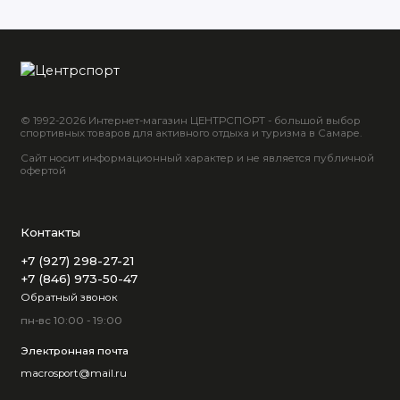
© 1992-2026 Интернет-магазин ЦЕНТРСПОРТ - большой выбор
спортивных товаров для активного отдыха и туризма в Самаре.
Сайт носит информационный характер и не является публичной
офертой
Контакты
+7 (927) 298-27-21
+7 (846) 973-50-47
Обратный звонок
пн-вс 10:00 - 19:00
Электронная почта
macrosport@mail.ru