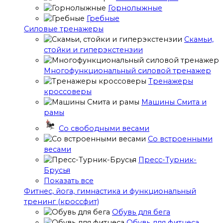
Горнолыжные
Гребные
Cиловые тренажеры
Скамьи,
стойки и гиперэкстензии
Многофункциональный силовой тренажер
Тренажеры
кроссоверы
Машины Смита и
рамы
Со свободными весами
Со встроенными
весами
Пресс-Турник-
Брусья
Показать все
Фитнес, йога, гимнастика и функциональный
тренинг (кроссфит)
Обувь для бега
Обувь для фитнеса