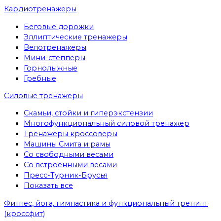
Кардиотренажеры
Беговые дорожки
Эллиптические тренажеры
Велотренажеры
Мини-степперы
Горнолыжные
Гребные
Cиловые тренажеры
Скамьи, стойки и гиперэкстензии
Многофункциональный силовой тренажер
Тренажеры кроссоверы
Машины Смита и рамы
Со свободными весами
Со встроенными весами
Пресс-Турник-Брусья
Показать все
Фитнес, йога, гимнастика и функциональный тренинг
(кроссфит)