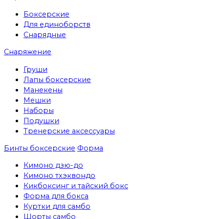
Боксерские
Для единоборств
Снарядные
Снаряжение
Груши
Лапы боксерские
Манекены
Мешки
Наборы
Подушки
Тренерские аксессуары
Бинты боксерские
Форма
Кимоно дзю-до
Кимоно тхэквондо
Кикбоксинг и тайский бокс
Форма для бокса
Куртки для самбо
Шорты самбо