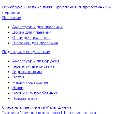
Вейкборды
Водные лыжи
Крепления, гидроботинки и
перчатки
Плавание
Аксессуары для плавания
Доска для плавания
Очки для плавания
Шапочки для плавания
Подводное снаряжение
Аксессуары для оружия
Герметичные системы
Гидрокостюмы
Ласты
Маски подводные
Ножи
Носки и гидроботинки
Показать все
Спасательные жилеты
Фалы
Шлема
Турники
Уличные комплексы
Шведские стенки