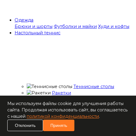
Одежда
Брюки и шорты
Футболки и майки
Худи и кофты
Настольный теннис
Теннисные столы
Ракетки
Накладки для
Мы используем файлы cookie для улучшения работы
ракеток
сайта. Продолжая использовать сайт, вы соглашаетесь
Основания для
с нашей
политикой конфиденциальности
.
ракеток
Мячи
Отклонить
Принять
Наборы