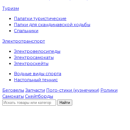
Туризм
Палатки туристические
Палки для скандинавской ходьбы
Спальники
Электротранспорт
Электровелосипеды
Электросамокаты
Электроскейты
Водные виды спорта
Настольный теннис
Беговелы
Запчасти
Пого-стики (кузнечики)
Ролики
Самокаты
Скейтборды
Найти