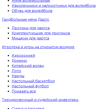
Мячи волейбольные
Наколенники и налокотники для волейбола
Обувь для волейбола
Гандбольные мячи
Дартс
Дротики для дартса
Комплектующие для дротиков
Мишени для дартса
Игротека и игры на открытом воздухе
Аэрохоккей
Домино
Китайский волан
Лото
Нарды
Настольный баскетбол
Настольный футбол
Показать все
Тренировочный и судейский инвентарь
Сумки и рюкзаки