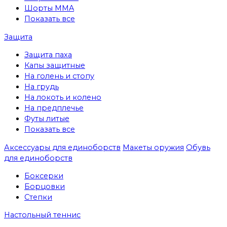
Шорты MMA
Показать все
Защита
Защита паха
Капы защитные
На голень и стопу
На грудь
На локоть и колено
На предплечье
Футы литые
Показать все
Аксессуары для единоборств
Макеты оружия
Обувь
для единоборств
Боксерки
Борцовки
Степки
Настольный теннис