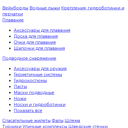
Вейкборды
Водные лыжи
Крепления, гидроботинки и
перчатки
Плавание
Аксессуары для плавания
Доска для плавания
Очки для плавания
Шапочки для плавания
Подводное снаряжение
Аксессуары для оружия
Герметичные системы
Гидрокостюмы
Ласты
Маски подводные
Ножи
Носки и гидроботинки
Показать все
Спасательные жилеты
Фалы
Шлема
Турники
Уличные комплексы
Шведские стенки