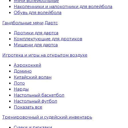
Мячи волейбольные
Наколенники и налокотники для волейбола
Обувь для волейбола
Гандбольные мячи
Дартс
Дротики для дартса
Комплектующие для дротиков
Мишени для дартса
Игротека и игры на открытом воздухе
Аэрохоккей
Домино
Китайский волан
Лото
Нарды
Настольный баскетбол
Настольный футбол
Показать все
Тренировочный и судейский инвентарь
Сумки и рюкзаки