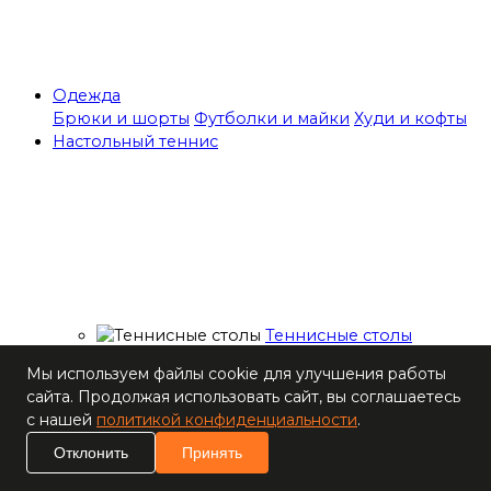
Одежда
Брюки и шорты
Футболки и майки
Худи и кофты
Настольный теннис
Теннисные столы
Ракетки
Мы используем файлы cookie для улучшения работы
Накладки для
сайта. Продолжая использовать сайт, вы соглашаетесь
ракеток
с нашей
политикой конфиденциальности
.
Основания для
ракеток
Отклонить
Принять
Мячи