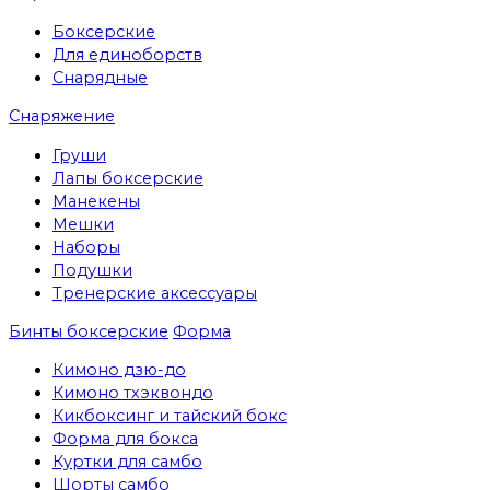
Боксерские
Для единоборств
Снарядные
Снаряжение
Груши
Лапы боксерские
Манекены
Мешки
Наборы
Подушки
Тренерские аксессуары
Бинты боксерские
Форма
Кимоно дзю-до
Кимоно тхэквондо
Кикбоксинг и тайский бокс
Форма для бокса
Куртки для самбо
Шорты самбо