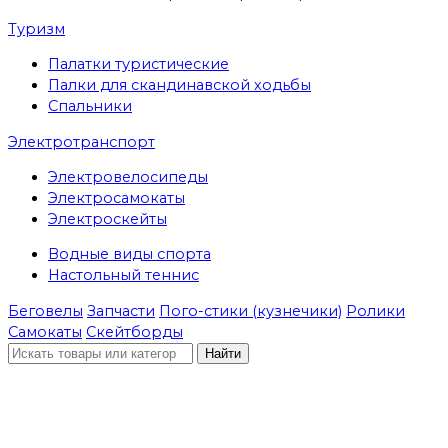
Туризм
Палатки туристические
Палки для скандинавской ходьбы
Спальники
Электротранспорт
Электровелосипеды
Электросамокаты
Электроскейты
Водные виды спорта
Настольный теннис
Беговелы
Запчасти
Пого-стики (кузнечики)
Ролики
Самокаты
Скейтборды
Найти