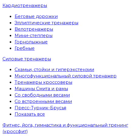
Кардиотренажеры
Беговые дорожки
Эллиптические тренажеры
Велотренажеры
Мини-степперы
Горнолыжные
Гребные
Cиловые тренажеры
Скамьи, стойки и гиперэкстензии
Многофункциональный силовой тренажер
Тренажеры кроссоверы
Машины Смита и рамы
Со свободными весами
Со встроенными весами
Пресс-Турник-Брусья
Показать все
Фитнес, йога, гимнастика и функциональный тренинг
(кроссфит)