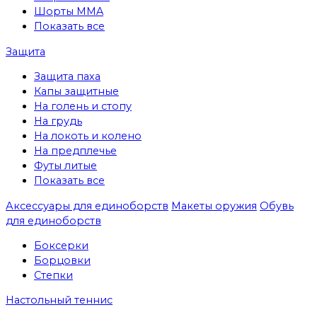
Шорты MMA
Показать все
Защита
Защита паха
Капы защитные
На голень и стопу
На грудь
На локоть и колено
На предплечье
Футы литые
Показать все
Аксессуары для единоборств
Макеты оружия
Обувь
для единоборств
Боксерки
Борцовки
Степки
Настольный теннис