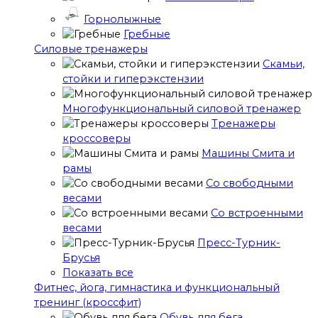
Горнолыжные
Гребные
Cиловые тренажеры
Скамьи,
стойки и гиперэкстензии
Многофункциональный силовой тренажер
Тренажеры
кроссоверы
Машины Смита и
рамы
Со свободными
весами
Со встроенными
весами
Пресс-Турник-
Брусья
Показать все
Фитнес, йога, гимнастика и функциональный
тренинг (кроссфит)
Обувь для бега