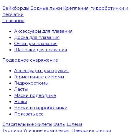
Вейкборды
Водные лыжи
Крепления, гидроботинки и
перчатки
Плавание
Аксессуары для плавания
Доска для плавания
Очки для плавания
Шапочки для плавания
Подводное снаряжение
Аксессуары для оружия
Герметичные системы
Гидрокостюмы
Ласты
Маски подводные
Ножи
Носки и гидроботинки
Показать все
Спасательные жилеты
Фалы
Шлема
Турники
Уличные комплексы
Шведские стенки