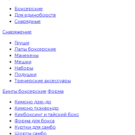
Боксерские
Для единоборств
Снарядные
Снаряжение
Груши
Лапы боксерские
Манекены
Мешки
Наборы
Подушки
Тренерские аксессуары
Бинты боксерские
Форма
Кимоно дзю-до
Кимоно тхэквондо
Кикбоксинг и тайский бокс
Форма для бокса
Куртки для самбо
Шорты самбо