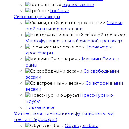
Горнолыжные
Гребные
Cиловые тренажеры
Скамьи,
стойки и гиперэкстензии
Многофункциональный силовой тренажер
Тренажеры
кроссоверы
Машины Смита и
рамы
Со свободными
весами
Со встроенными
весами
Пресс-Турник-
Брусья
Показать все
Фитнес, йога, гимнастика и функциональный
тренинг (кроссфит)
Обувь для бега