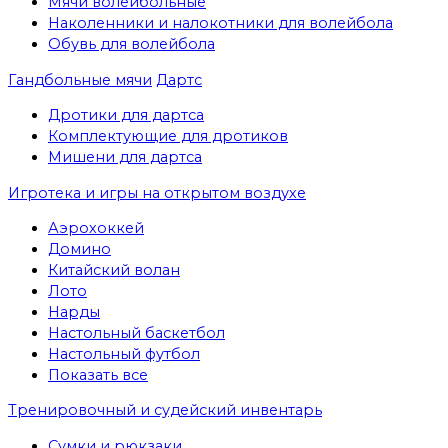
Мячи волейбольные
Наколенники и налокотники для волейбола
Обувь для волейбола
Гандбольные мячи
Дартс
Дротики для дартса
Комплектующие для дротиков
Мишени для дартса
Игротека и игры на открытом воздухе
Аэрохоккей
Домино
Китайский волан
Лото
Нарды
Настольный баскетбол
Настольный футбол
Показать все
Тренировочный и судейский инвентарь
Сумки и рюкзаки