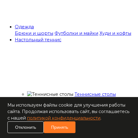
Одежда
Брюки и шорты
Футболки и майки
Худи и кофты
Настольный теннис
Теннисные столы
Ракетки
Мы используем файлы cookie для улучшения работы
Накладки для
сайта. Продолжая использовать сайт, вы соглашаетесь
ракеток
с нашей
политикой конфиденциальности
.
Основания для
ракеток
Отклонить
Принять
Мячи