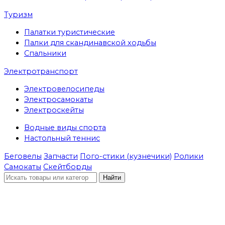
Туризм
Палатки туристические
Палки для скандинавской ходьбы
Спальники
Электротранспорт
Электровелосипеды
Электросамокаты
Электроскейты
Водные виды спорта
Настольный теннис
Беговелы
Запчасти
Пого-стики (кузнечики)
Ролики
Самокаты
Скейтборды
Найти