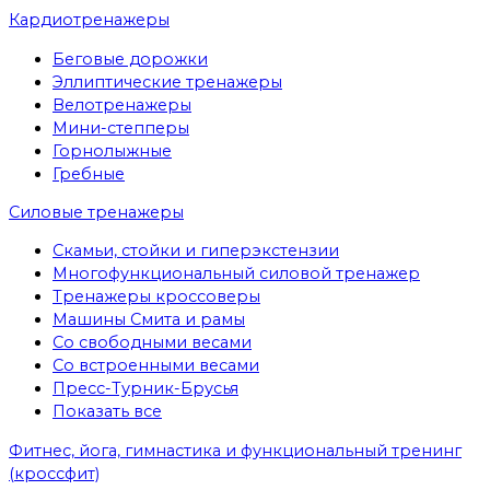
Кардиотренажеры
Беговые дорожки
Эллиптические тренажеры
Велотренажеры
Мини-степперы
Горнолыжные
Гребные
Cиловые тренажеры
Скамьи, стойки и гиперэкстензии
Многофункциональный силовой тренажер
Тренажеры кроссоверы
Машины Смита и рамы
Со свободными весами
Со встроенными весами
Пресс-Турник-Брусья
Показать все
Фитнес, йога, гимнастика и функциональный тренинг
(кроссфит)