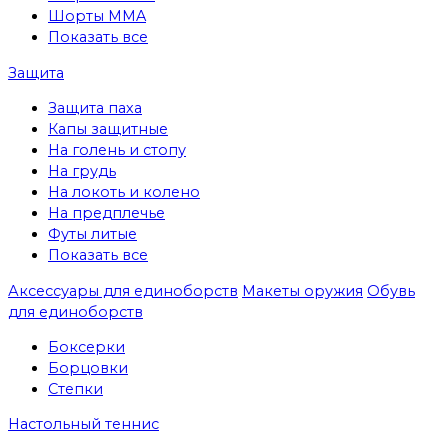
Шорты MMA
Показать все
Защита
Защита паха
Капы защитные
На голень и стопу
На грудь
На локоть и колено
На предплечье
Футы литые
Показать все
Аксессуары для единоборств
Макеты оружия
Обувь
для единоборств
Боксерки
Борцовки
Степки
Настольный теннис