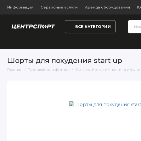
Информация
Сервисные услуги
Аренда оборудования
Ю
ВСЕ КАТЕГОРИИ
Тренажёры и фитнес
Обувь
Одежда
Настольный
Шорты для похудения start up
Главная
Тренажёры и фитнес
Фитнес, йога, гимнастика и фун