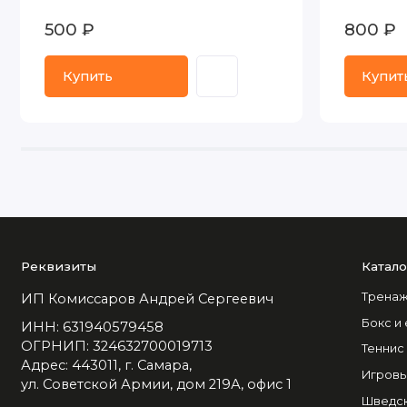
500 ₽
800 ₽
Купить
Купит
Реквизиты
Катало
Тренаж
ИП Комиссаров Андрей Сергеевич
Бокс и
ИНН: 631940579458
ОГРНИП: 324632700019713
Теннис
Адрес: 443011, г. Самара,
Игровы
ул. Советской Армии, дом 219А, офис 1
Шведск