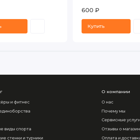
600 ₽
ь
Купить
г
О компании
ёры и фитнес
О нас
 единоборства
Почему мы
Сервисные услуг
е виды спорта
Отзывы о магази
ие стенки и турники
Оплата и доставк