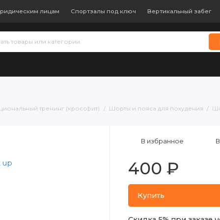
ридическим лицам
Спортзалы под ключ
Вертикальный забег
 теннис
Бокс и единоборства
Батуты
Водные виды с
кциональный тренинг (кроссфит)
Шорты и пояса для похудения
Шо
В избранное
В
400 ₽
Купить
Скидка 5% при заказе ч