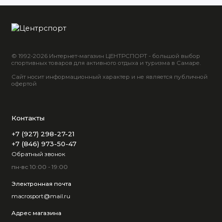
© 1992-2026 Интернет-магазин ЦЕНТРСПОРТ - большой выбор
спортивных товаров для активного отдыха и туризма в Самаре.
Сайт носит информационный характер и не является публичной
офертой
Контакты
+7 (927) 298-27-21
+7 (846) 973-50-47
Обратный звонок
пн-вс 10:00 - 19:00
Электронная почта
macrosport@mail.ru
Адрес магазина