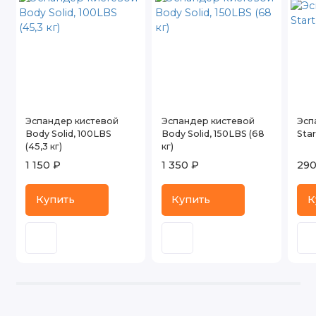
Эспандер кистевой
Эспандер кистевой
Эсп
Body Solid, 100LBS
Body Solid, 150LBS (68
Star
(45,3 кг)
кг)
1 150 ₽
1 350 ₽
290
Купить
Купить
К