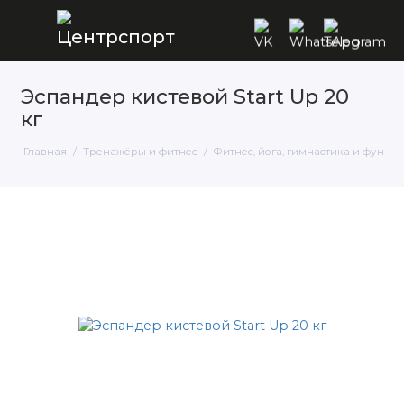
Эспандер кистевой Start Up 20
кг
Главная
Тренажёры и фитнес
Фитнес, йога, гимнастика и функц