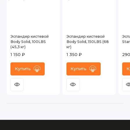
Эспандер кистевой
Эспандер кистевой
Эсп
Body Solid, 100LBS
Body Solid, 150LBS (68
Star
(45,3 кг)
кг)
1 150 ₽
1 350 ₽
290
Купить
Купить
К