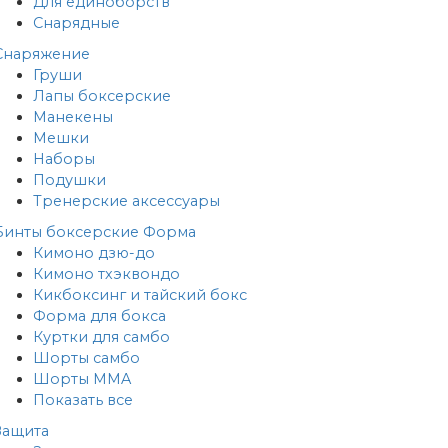
Для единоборств
Снарядные
Снаряжение
Груши
Лапы боксерские
Манекены
Мешки
Наборы
Подушки
Тренерские аксессуары
Бинты боксерские
Форма
Кимоно дзю-до
Кимоно тхэквондо
Кикбоксинг и тайский бокс
Форма для бокса
Куртки для самбо
Шорты самбо
Шорты MMA
Показать все
Защита