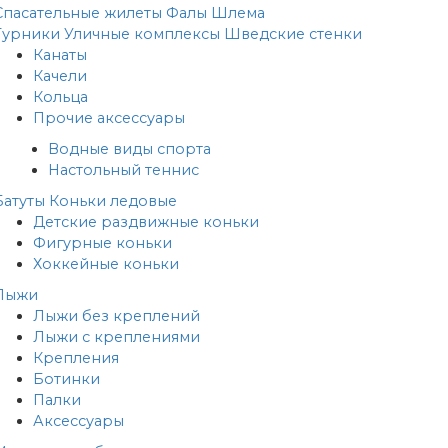
Спасательные жилеты
Фалы
Шлема
Турники
Уличные комплексы
Шведские стенки
Канаты
Качели
Кольца
Прочие аксессуары
Водные виды спорта
Настольный теннис
Батуты
Коньки ледовые
Детские раздвижные коньки
Фигурные коньки
Хоккейные коньки
Лыжи
Лыжи без креплений
Лыжи с креплениями
Крепления
Ботинки
Палки
Аксессуары