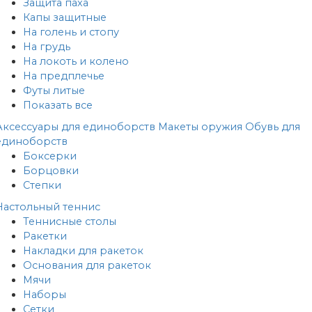
Защита паха
Капы защитные
На голень и стопу
На грудь
На локоть и колено
На предплечье
Футы литые
Показать все
Аксессуары для единоборств
Макеты оружия
Обувь для
единоборств
Боксерки
Борцовки
Степки
Настольный теннис
Теннисные столы
Ракетки
Накладки для ракеток
Основания для ракеток
Мячи
Наборы
Сетки