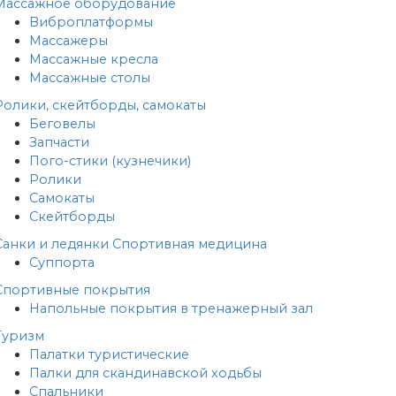
Массажное оборудование
Виброплатформы
Массажеры
Массажные кресла
Массажные столы
Ролики, скейтборды, самокаты
Беговелы
Запчасти
Пого-стики (кузнечики)
Ролики
Самокаты
Скейтборды
Санки и ледянки
Спортивная медицина
Суппорта
Спортивные покрытия
Напольные покрытия в тренажерный зал
Туризм
Палатки туристические
Палки для скандинавской ходьбы
Спальники