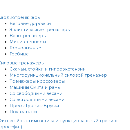
Кардиотренажеры
Беговые дорожки
Эллиптические тренажеры
Велотренажеры
Мини-степперы
Горнолыжные
Гребные
Cиловые тренажеры
Скамьи, стойки и гиперэкстензии
Многофункциональный силовой тренажер
Тренажеры кроссоверы
Машины Смита и рамы
Со свободными весами
Со встроенными весами
Пресс-Турник-Брусья
Показать все
Фитнес, йога, гимнастика и функциональный тренинг
(кроссфит)