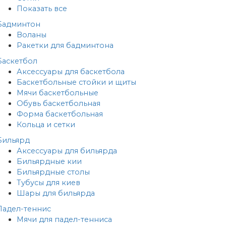
Показать все
Бадминтон
Воланы
Ракетки для бадминтона
Баскетбол
Аксессуары для баскетбола
Баскетбольные стойки и щиты
Мячи баскетбольные
Обувь баскетбольная
Форма баскетбольная
Кольца и сетки
Бильярд
Аксессуары для бильярда
Бильярдные кии
Бильярдные столы
Тубусы для киев
Шары для бильярда
Падел-теннис
Мячи для падел-тенниса