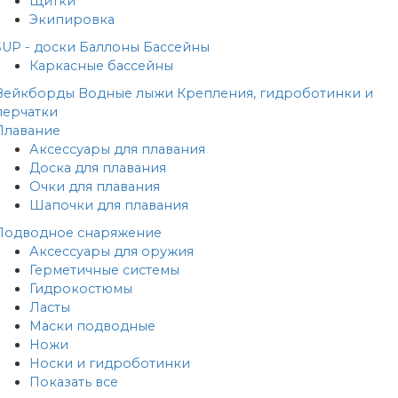
Щитки
Экипировка
SUP - доски
Баллоны
Бассейны
Каркасные бассейны
Вейкборды
Водные лыжи
Крепления, гидроботинки и
перчатки
Плавание
Аксессуары для плавания
Доска для плавания
Очки для плавания
Шапочки для плавания
Подводное снаряжение
Аксессуары для оружия
Герметичные системы
Гидрокостюмы
Ласты
Маски подводные
Ножи
Носки и гидроботинки
Показать все