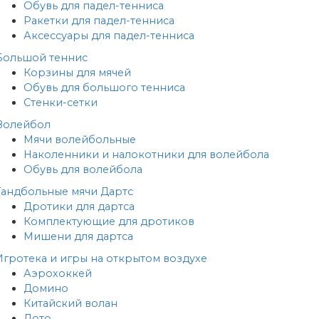
Обувь для падел-тенниса
Ракетки для падел-тенниса
Аксессуары для падел-тенниса
Большой теннис
Корзины для мячей
Обувь для большого тенниса
Стенки-сетки
Волейбол
Мячи волейбольные
Наколенники и налокотники для волейбола
Обувь для волейбола
Гандбольные мячи
Дартс
Дротики для дартса
Комплектующие для дротиков
Мишени для дартса
Игротека и игры на открытом воздухе
Аэрохоккей
Домино
Китайский волан
Лото