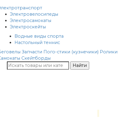
Электротранспорт
Электровелосипеды
Электросамокаты
Электроскейты
Водные виды спорта
Настольный теннис
Беговелы
Запчасти
Пого-стики (кузнечики)
Ролики
Самокаты
Скейтборды
Найти