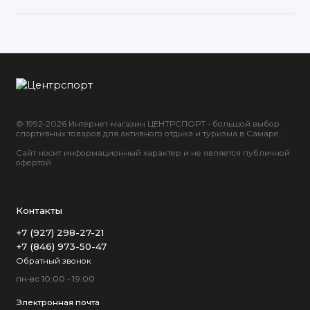
© 1992-2026 Интернет-магазин ЦЕНТРСПОРТ - большой выбор
спортивных товаров для активного отдыха и туризма в Самаре.
Сайт носит информационный характер и не является публичной
офертой
Контакты
+7 (927) 298-27-21
+7 (846) 973-50-47
Обратный звонок
пн-вс 10:00 - 19:00
Электронная почта