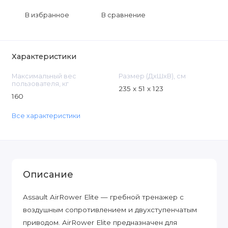
В избранное
В сравнение
Характеристики
Максимальный вес
Размер (ДxШxВ), см
пользователя, кг
235 х 51 х 123
160
Все характеристики
Описание
Assault AirRower Elite — гребной тренажер с
воздушным сопротивлением и двухступенчатым
приводом. AirRower Elite предназначен для