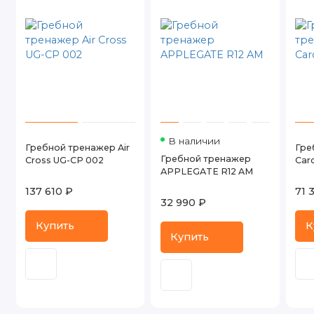
В наличии
Гребной тренажер Air
Гре
Гребной тренажер
Cross UG-CP 002
Car
APPLEGATE R12 AM
137 610 ₽
71 
32 990 ₽
Купить
К
Купить