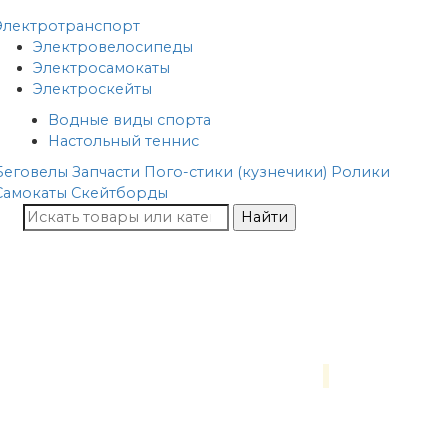
Электротранспорт
Электровелосипеды
Электросамокаты
Электроскейты
Водные виды спорта
Настольный теннис
Беговелы
Запчасти
Пого-стики (кузнечики)
Ролики
Самокаты
Скейтборды
Найти