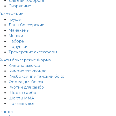
Для единоборств
Снарядные
Снаряжение
Груши
Лапы боксерские
Манекены
Мешки
Наборы
Подушки
Тренерские аксессуары
Бинты боксерские
Форма
Кимоно дзю-до
Кимоно тхэквондо
Кикбоксинг и тайский бокс
Форма для бокса
Куртки для самбо
Шорты самбо
Шорты MMA
Показать все
Защита