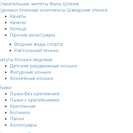
Спасательные жилеты
Фалы
Шлема
Турники
Уличные комплексы
Шведские стенки
Канаты
Качели
Кольца
Прочие аксессуары
Водные виды спорта
Настольный теннис
Батуты
Коньки ледовые
Детские раздвижные коньки
Фигурные коньки
Хоккейные коньки
Лыжи
Лыжи без креплений
Лыжи с креплениями
Крепления
Ботинки
Палки
Аксессуары