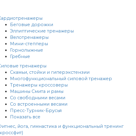
Кардиотренажеры
Беговые дорожки
Эллиптические тренажеры
Велотренажеры
Мини-степперы
Горнолыжные
Гребные
Cиловые тренажеры
Скамьи, стойки и гиперэкстензии
Многофункциональный силовой тренажер
Тренажеры кроссоверы
Машины Смита и рамы
Со свободными весами
Со встроенными весами
Пресс-Турник-Брусья
Показать все
Фитнес, йога, гимнастика и функциональный тренинг
(кроссфит)