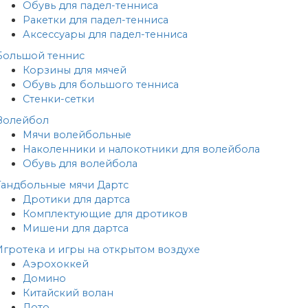
Обувь для падел-тенниса
Ракетки для падел-тенниса
Аксессуары для падел-тенниса
Большой теннис
Корзины для мячей
Обувь для большого тенниса
Стенки-сетки
Волейбол
Мячи волейбольные
Наколенники и налокотники для волейбола
Обувь для волейбола
Гандбольные мячи
Дартс
Дротики для дартса
Комплектующие для дротиков
Мишени для дартса
Игротека и игры на открытом воздухе
Аэрохоккей
Домино
Китайский волан
Лото