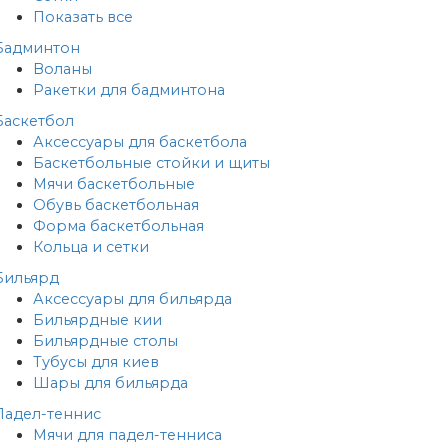
Показать все
Бадминтон
Воланы
Ракетки для бадминтона
Баскетбол
Аксессуары для баскетбола
Баскетбольные стойки и щиты
Мячи баскетбольные
Обувь баскетбольная
Форма баскетбольная
Кольца и сетки
Бильярд
Аксессуары для бильярда
Бильярдные кии
Бильярдные столы
Тубусы для киев
Шары для бильярда
Падел-теннис
Мячи для падел-тенниса