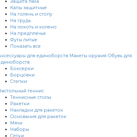
Защита паха
Капы защитные
На голень и стопу
На грудь
На локоть и колено
На предплечье
Футы литые
Показать все
Аксессуары для единоборств
Макеты оружия
Обувь для
единоборств
Боксерки
Борцовки
Степки
Настольный теннис
Теннисные столы
Ракетки
Накладки для ракеток
Основания для ракеток
Мячи
Наборы
Сетки