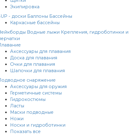
Щитки
Экипировка
SUP - доски
Баллоны
Бассейны
Каркасные бассейны
Вейкборды
Водные лыжи
Крепления, гидроботинки и
перчатки
Плавание
Аксессуары для плавания
Доска для плавания
Очки для плавания
Шапочки для плавания
Подводное снаряжение
Аксессуары для оружия
Герметичные системы
Гидрокостюмы
Ласты
Маски подводные
Ножи
Носки и гидроботинки
Показать все