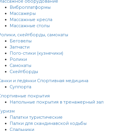
Массажное оборудование
Виброплатформы
Массажеры
Массажные кресла
Массажные столы
Ролики, скейтборды, самокаты
Беговелы
Запчасти
Пого-стики (кузнечики)
Ролики
Самокаты
Скейтборды
Санки и ледянки
Спортивная медицина
Суппорта
Спортивные покрытия
Напольные покрытия в тренажерный зал
Туризм
Палатки туристические
Палки для скандинавской ходьбы
Спальники