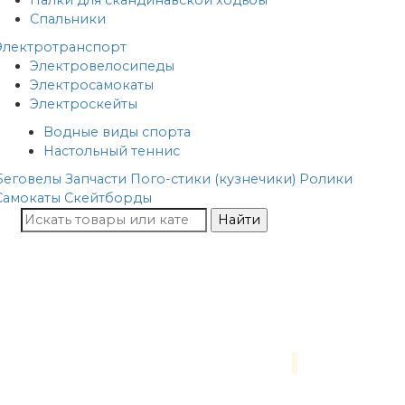
Палки для скандинавской ходьбы
Спальники
Электротранспорт
Электровелосипеды
Электросамокаты
Электроскейты
Водные виды спорта
Настольный теннис
Беговелы
Запчасти
Пого-стики (кузнечики)
Ролики
Самокаты
Скейтборды
Найти