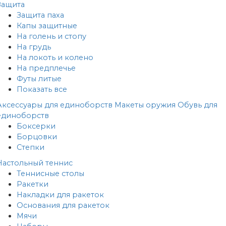
Защита
Защита паха
Капы защитные
На голень и стопу
На грудь
На локоть и колено
На предплечье
Футы литые
Показать все
Аксессуары для единоборств
Макеты оружия
Обувь для
единоборств
Боксерки
Борцовки
Степки
Настольный теннис
Теннисные столы
Ракетки
Накладки для ракеток
Основания для ракеток
Мячи