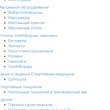
Массажное оборудование
Виброплатформы
Массажеры
Массажные кресла
Массажные столы
Ролики, скейтборды, самокаты
Беговелы
Запчасти
Пого-стики (кузнечики)
Ролики
Самокаты
Скейтборды
Санки и ледянки
Спортивная медицина
Суппорта
Спортивные покрытия
Напольные покрытия в тренажерный зал
Туризм
Палатки туристические