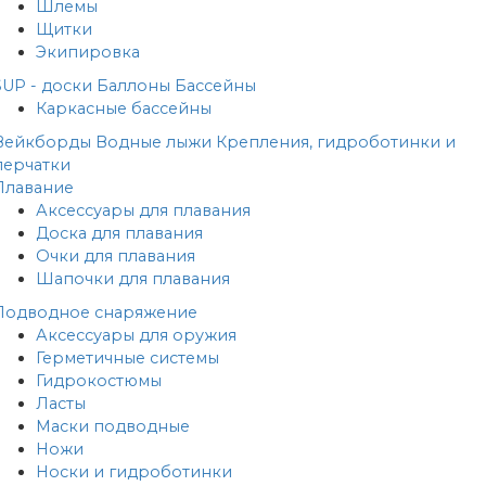
Шлемы
Щитки
Экипировка
SUP - доски
Баллоны
Бассейны
Каркасные бассейны
Вейкборды
Водные лыжи
Крепления, гидроботинки и
перчатки
Плавание
Аксессуары для плавания
Доска для плавания
Очки для плавания
Шапочки для плавания
Подводное снаряжение
Аксессуары для оружия
Герметичные системы
Гидрокостюмы
Ласты
Маски подводные
Ножи
Носки и гидроботинки