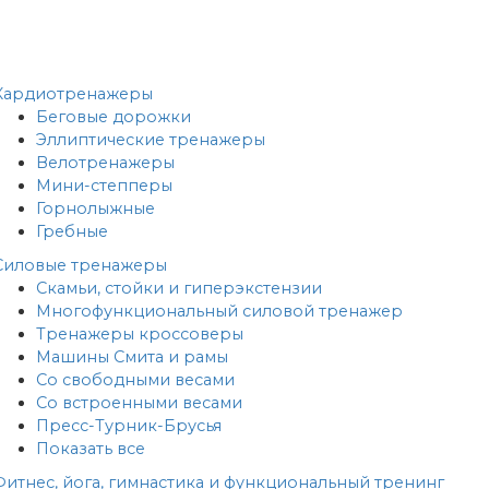
Кардиотренажеры
Беговые дорожки
Эллиптические тренажеры
Велотренажеры
Мини-степперы
Горнолыжные
Гребные
Cиловые тренажеры
Скамьи, стойки и гиперэкстензии
Многофункциональный силовой тренажер
Тренажеры кроссоверы
Машины Смита и рамы
Со свободными весами
Со встроенными весами
Пресс-Турник-Брусья
Показать все
Фитнес, йога, гимнастика и функциональный тренинг