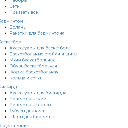
Наборы
Сетки
Показать все
Бадминтон
Воланы
Ракетки для бадминтона
Баскетбол
Аксессуары для баскетбола
Баскетбольные стойки и щиты
Мячи баскетбольные
Обувь баскетбольная
Форма баскетбольная
Кольца и сетки
Бильярд
Аксессуары для бильярда
Бильярдные кии
Бильярдные столы
Тубусы для киев
Шары для бильярда
Падел-теннис