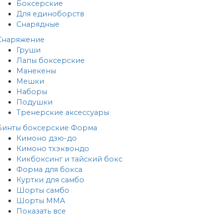
Боксерские
Для единоборств
Снарядные
Снаряжение
Груши
Лапы боксерские
Манекены
Мешки
Наборы
Подушки
Тренерские аксессуары
Бинты боксерские
Форма
Кимоно дзю-до
Кимоно тхэквондо
Кикбоксинг и тайский бокс
Форма для бокса
Куртки для самбо
Шорты самбо
Шорты MMA
Показать все