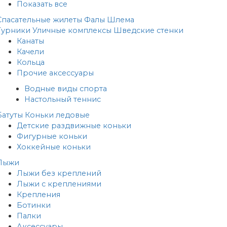
Показать все
Спасательные жилеты
Фалы
Шлема
Турники
Уличные комплексы
Шведские стенки
Канаты
Качели
Кольца
Прочие аксессуары
Водные виды спорта
Настольный теннис
Батуты
Коньки ледовые
Детские раздвижные коньки
Фигурные коньки
Хоккейные коньки
Лыжи
Лыжи без креплений
Лыжи с креплениями
Крепления
Ботинки
Палки
Аксессуары