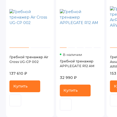
В наличии
Гребной тренажер Air
Гре
Гребной тренажер
Cross UG-CP 002
Assa
APPLEGATE R12 AM
AR
137 610 ₽
153
32 990 ₽
Купить
К
Купить