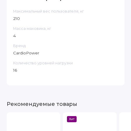
Максимальный вес пользователя, кг
210
Масса маховика, кг
4
Бренд
CardioPower
Количество уровней нагрузки
16
Рекомендуемые товары
Хит