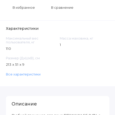
В избранное
В сравнение
Характеристики
Максимальный вес
Масса маховика, кг
пользователя, кг
1
110
Размер (ДxШxВ), см
213 x 51 x 9
Все характеристики
Описание