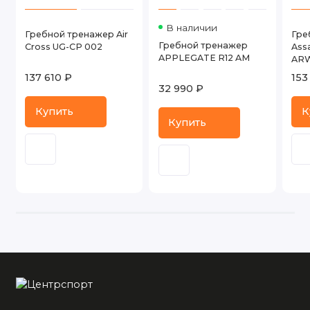
В наличии
Гребной тренажер Air
Гре
Гребной тренажер
Cross UG-CP 002
Assa
APPLEGATE R12 AM
AR
137 610 ₽
153
32 990 ₽
Купить
К
Купить